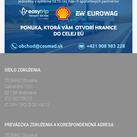
SÍDLO ZDRUŽENIA:
ČESMAD Slovakia
Galvaniho 15/C
821 04 Bratislava
IČO: 30779553
IČ DPH: SK2020316870
PREVÁDZKA ZDRUŽENIA A KOREŠPONDENČNÁ ADRESA:
ČESMAD Slovakia