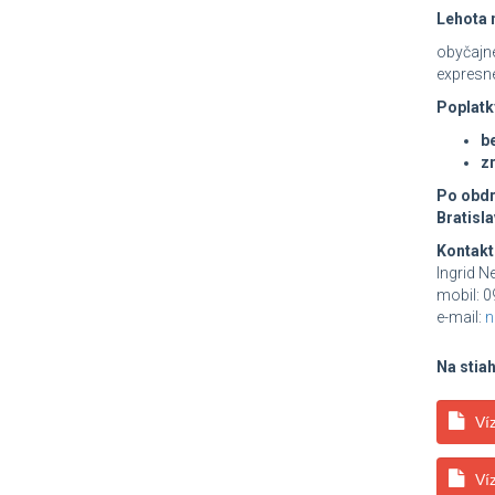
Lehota n
obyčajn
expresn
Poplatk
b
z
Po obdrž
Bratisla
Kontakt
Ingrid 
mobil: 
e-mail:
n
Na stia
Ví
Ví