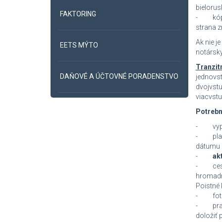
bielorus
FAKTORING
- kópia
strana z
Ak nie j
EETS MÝTO
notársky
Tranzit
DAŇOVÉ A ÚČTOVNÉ PORADENSTVO
jednovs
dvojvst
viacvstu
Potrebn
- vypln
- platn
dátumu 
-
akt
- cestov
hromadné
Poistné 
- fotok
- praco
doložiť 