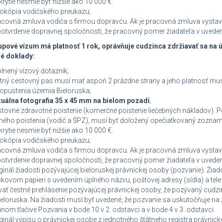
krytie nesmie byť nižšie ako 10 000 €.
ópia vodičského preukazu;
vná zmluva vodiča s firmou dopravcu. Ak je pracovná zmluva vystaven
potvrdenie dopravnej spoločnosti, že pracovný pomer žiadateľa v uvedenej
upové vízum má platnosť 1 rok, oprávňuje cudzinca zdržiavať sa na ú
é doklady:
ený vízový dotazník;
ý cestovný pas musí mať aspoň 2 prázdne strany a jeho platnosť mus
opustenia územia Bieloruska;
tuálna fotografia 35 x 45 mm na bielom pozadí
;
né zdravotné poistenie (komerčné poistenie liečebných nákladov). Pois
ho poistenia (vodič a ŠPZ), musí byť doložený opečiatkovaný zoznam 
krytie nesmie byť nižšie ako 10 000 €.
ópia vodičského preukazu;
vná zmluva vodiča s firmou dopravcu. Ak je pracovná zmluva vystaven
potvrdenie dopravnej spoločnosti, že pracovný pomer žiadateľa v uvedenej
ál žiadosti pozývajúcej bieloruskej právnickej osoby (pozvanie). Žiad
čkovom papieri s uvedením úplného názvu, poštovej adresy (sídla) a tel
ť čestné prehlásenie pozývajúcej právnickej osoby, že pozývaný cudzi
eloruska. Na žiadosti musí byť uvedené, že pozvanie sa uskutočňuje na z
nom tlačive Pozvania v bode 10 v 2. odstavci a v bode 4 v 3. odstavci.
ál výpisu o právnickej osobe z jednotného štátneho registra právnic