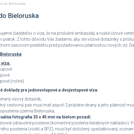
za do Bieloruska
do Bieloruska
jeme žiadateľov o víza, že na príslušné ambasády a ruské vízové centru
 v piatok. Z tohto dôvodu Vás žiadame, aby ste vízové dotazníky s prís
čnom časovom predstihu pred požadovanou platnosťou nových víz. Ďa
 Bieloruska
 víza:
tupové
upové
pové (ročné)
é doklady pre jednovstupové a dvojvstupové víza:
ený vízový dotazník;
ý cestovný pas musí mať aspoň 2 prázdne strany a jeho platnosť mus
opustenia územia Bieloruska;
tuálna fotografia 35 x 45 mm na bielom pozadí
;
né zdravotné poistenie (komerčné poistenie liečebných nákladov). Pois
ho poistenia (vodič a ŠPZ), musí byť doložený opečiatkovaný zoznam 