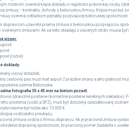
kým notárom overená kópia dokladu o registrácii právnickej osoby (dokl
 zmluvy – kontraktu, dohody s bieloruskou firmou. Kópia musí byť zv
mluvy overená odtlačkom pečiatky pozývajúcej bieloruskej spoločnosti.
e s dopravcom uzavretá priama zmluva s bieloruskou pozývajúcou spol
 overenými zmluvami. Ak sa tieto skladajú z viacerých strán, musia byť
né vízum:
tupové
upové
pové (ročné)
é doklady:
ený vízový dotazník;
ý cestovný pas musí mať aspoň 2 prázdne strany a jeho platnosť mus
opustenia územia Bieloruska;
uálna fotografia 35 x 45 mm na bielom pozadí
;
né zdravotné poistenie (komerčné poistenie liečebných nákladov). Pois
ho poistenia (vodič a ŠPZ), musí byť doložený opečiatkovaný zoznam 
krytie nesmie byť nižšie ako 10 000 €.
ópia vodičského preukazu;
vná zmluva vodiča s firmou dopravcu. Ak je pracovná zmluva vystaven
potvrdenie dopravnej spoločnosti, že pracovný pomer žiadateľa v uvedenej