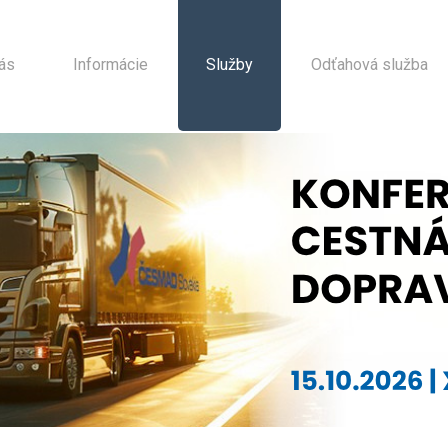
ás
Informácie
Služby
Odťahová služba