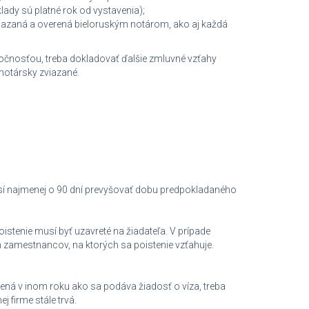
ady sú platné rok od vystavenia);
iazaná a overená bieloruským notárom, ako aj každá
očnosťou, treba dokladovať ďalšie zmluvné vzťahy
 notársky zviazané.
í najmenej o 90 dní prevyšovať dobu predpokladaného
tenie musí byť uzavreté na žiadateľa. V prípade
zamestnancov, na ktorých sa poistenie vzťahuje.
á v inom roku ako sa podáva žiadosť o víza, treba
 firme stále trvá.