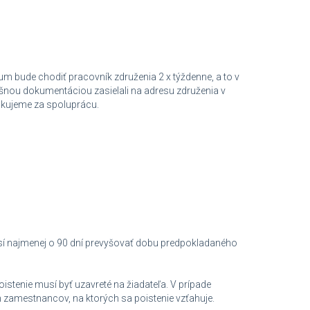
m bude chodiť pracovník združenia 2 x týždenne, a to v
lušnou dokumentáciou zasielali na adresu združenia v
kujeme za spoluprácu.
í najmenej o 90 dní prevyšovať dobu predpokladaného
tenie musí byť uzavreté na žiadateľa. V prípade
zamestnancov, na ktorých sa poistenie vzťahuje.