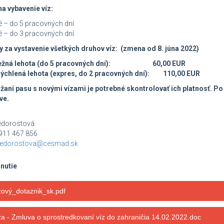
a vybavenie víz:
é – do 5 pracovných dní
é – do 3 pracovných dní
y za vystavenie všetkých druhov víz: (zmena od 8. júna 2022)
ežná lehota (do 5 pracovných dní): 60,00 EUR
rýchlená lehota (expres, do 2 pracovných dní): 110,00 EUR
aní pasu s novými vízami je potrebné skontrolovať ich platnosť. Po 
ve.
Nedorostová
0911 467 856
edorostova@cesmad.sk
hnutie
zový_dotaznik_sk.pdf
za - Zmluva o sprostredkovaní víz do zahraničia 14.02.2022.doc