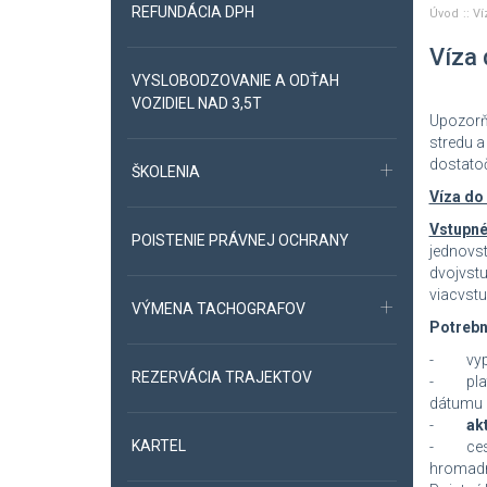
REFUNDÁCIA DPH
Úvod
Ví
Víza 
VYSLOBODZOVANIE A ODŤAH
VOZIDIEL NAD 3,5T
Upozorňu
stredu a
dostato
ŠKOLENIA
Víza do
Vstupné
POISTENIE PRÁVNEJ OCHRANY
jednovs
dvojvst
viacvstu
VÝMENA TACHOGRAFOV
Potrebn
- vypln
REZERVÁCIA TRAJEKTOV
- platn
dátumu 
-
ak
KARTEL
- cestov
hromadné