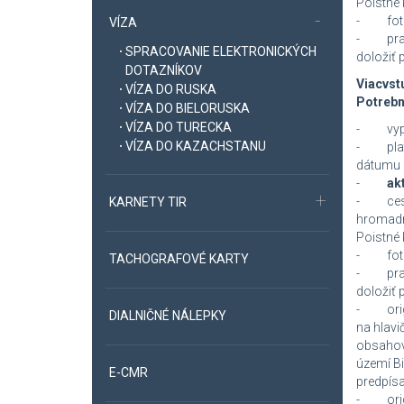
Poistné 
- fotok
VÍZA
- praco
SPRACOVANIE ELEKTRONICKÝCH
doložiť 
DOTAZNÍKOV
Viacvst
VÍZA DO RUSKA
Potrebn
VÍZA DO BIELORUSKA
VÍZA DO TURECKA
- vypln
VÍZA DO KAZACHSTANU
- platn
dátumu 
-
ak
- cestov
KARNETY TIR
hromadné
Poistné 
- fotok
TACHOGRAFOVÉ KARTY
- praco
doložiť 
- origin
DIALNIČNÉ NÁLEPKY
na hlavi
obsahova
území Bi
E-CMR
predpísa
- origin