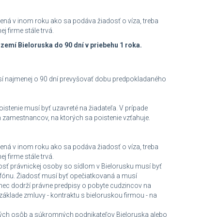
á v inom roku ako sa podáva žiadosť o víza, treba
 firme stále trvá.
zemí Bieloruska do 90 dní v priebehu 1 roka.
í najmenej o 90 dní prevyšovať dobu predpokladaného
tenie musí byť uzavreté na žiadateľa. V prípade
zamestnancov, na ktorých sa poistenie vzťahuje.
á v inom roku ako sa podáva žiadosť o víza, treba
 firme stále trvá.
osť právnickej osoby so sídlom v Bielorusku musí byť
efónu. Žiadosť musí byť opečiatkovaná a musí
nec dodrží právne predpisy o pobyte cudzincov na
áklade zmluvy - kontraktu s bieloruskou firmou - na
kých osôb a súkromných podnikateľov Bieloruska alebo