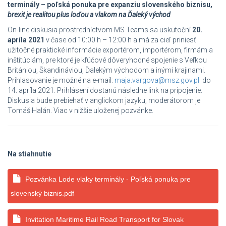
terminály – poľská ponuka pre expanziu slovenského biznisu,
brexit je realitou plus loďou a vlakom na Ďaleký východ
On-line diskusia prostredníctvom MS Teams sa uskutoční
20.
apríla 2021
v čase od 10:00 h – 12:00 h a má za cieľ priniesť
užitočné praktické informácie exportérom, importérom, firmám a
inštitúciám, pre ktoré je kľúčové dôveryhodné spojenie s Veľkou
Britániou, Škandináviou, Ďalekým východom a inými krajinami.
Prihlasovanie je možné na e-mail:
maja.vargova@msz.gov.pl
do
14. apríla 2021. Prihlásení dostanú následne link na pripojenie.
Diskusia bude prebiehať v anglickom jazyku, moderátorom je
Tomáš Halán. Viac v nižšie uloženej pozvánke.
Na stiahnutie
Pozvánka Lode vlaky terminály - Poľská ponuka pre
slovenský biznis.pdf
Invitation Maritime Rail Road Transport for Slovak