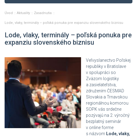
Úvod
Aktuality
Zasadnutia
Lode, vlaky, terminály – poľská ponuka pre expanziu slovenského biznisu
Lode, vlaky, terminály – poľská ponuka pre
expanziu slovenského biznisu
Veľvyslanectvo Poľskej
republiky v Bratislave
v spolupráci so
Zväzom logistiky
a zasielateľstva,
združením ČESMAD
Slovakia a Trnavskou
regionálnou komorou
SOPK vás srdečne
pozývajú na 2. výročný
bezplatný seminár
v online forme
s názvom
Lode, vlaky,