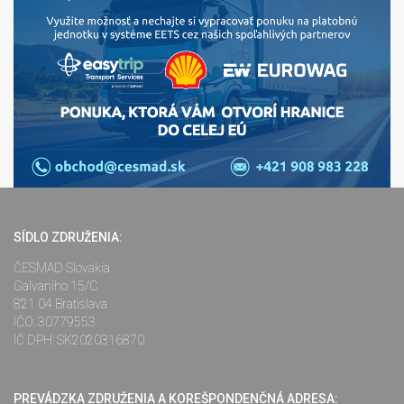
SÍDLO ZDRUŽENIA:
ČESMAD Slovakia
Galvaniho 15/C
821 04 Bratislava
IČO: 30779553
IČ DPH: SK2020316870
PREVÁDZKA ZDRUŽENIA A KOREŠPONDENČNÁ ADRESA: