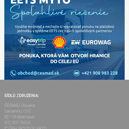
SÍDLO ZDRUŽENIA:
ČESMAD Slovakia
Galvaniho 15/C
821 04 Bratislava
IČO: 30779553
IČ DPH: SK2020316870