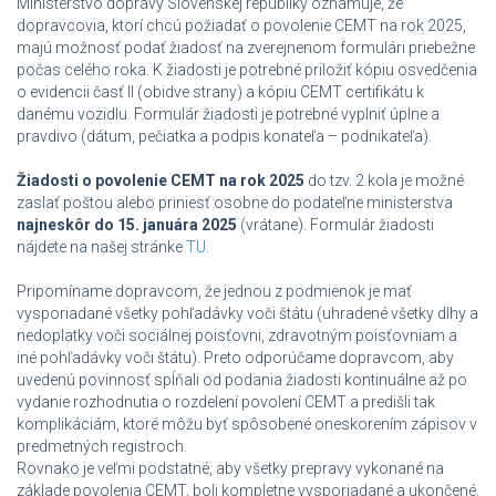
Ministerstvo dopravy Slovenskej republiky oznamuje, že
dopravcovia, ktorí chcú požiadať o povolenie CEMT na rok 2025,
majú možnosť podať žiadosť na zverejnenom formulári priebežne
počas celého roka. K žiadosti je potrebné priložiť kópiu osvedčenia
o evidencii časť II (obidve strany) a kópiu CEMT certifikátu k
danému vozidlu. Formulár žiadosti je potrebné vyplniť úplne a
pravdivo (dátum, pečiatka a podpis konateľa – podnikateľa).
Žiadosti o povolenie CEMT na rok 2025
do tzv. 2.kola je možné
zaslať poštou alebo priniesť osobne do podateľne ministerstva
najneskôr do 15. januára 2025
(vrátane). Formulár žiadosti
nájdete na našej stránke
TU
.
Pripomíname dopravcom, že jednou z podmienok je mať
vysporiadané všetky pohľadávky voči štátu (uhradené všetky dlhy a
nedoplatky voči sociálnej poisťovni, zdravotným poisťovniam a
iné pohľadávky voči štátu). Preto odporúčame dopravcom, aby
uvedenú povinnosť spĺňali od podania žiadosti kontinuálne až po
vydanie rozhodnutia o rozdelení povolení CEMT a predišli tak
komplikáciám, ktoré môžu byť spôsobené oneskorením zápisov v
predmetných registroch.
Rovnako je veľmi podstatné, aby všetky prepravy vykonané na
základe povolenia CEMT, boli kompletne vysporiadané a ukončené.