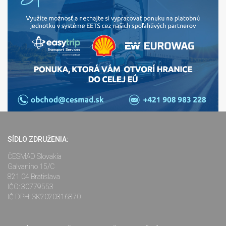
SÍDLO ZDRUŽENIA:
ČESMAD Slovakia
Galvaniho 15/C
821 04 Bratislava
IČO: 30779553
IČ DPH: SK2020316870