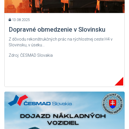
13.08.2025
Dopravné obmedzenie v Slovinsku
Z dôvodu rekonštrukčných prác na rýchlostnej ceste H4 v
Slovinsku, v úseku...
Zdroj: ČESMAD Slovakia