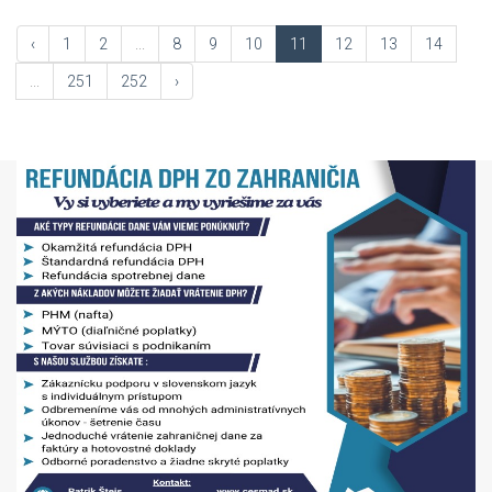
‹
1
2
...
8
9
10
11
12
13
14
...
251
252
›