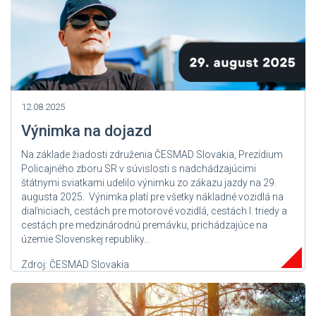
12.08.2025
Výnimka na dojazd
Na základe žiadosti združenia ČESMAD Slovakia, Prezídium
Policajného zboru SR v súvislosti s nadchádzajúcimi
štátnymi sviatkami udelilo výnimku zo zákazu jazdy na 29.
augusta 2025. Výnimka platí pre všetky nákladné vozidlá na
diaľniciach, cestách pre motorové vozidlá, cestách I. triedy a
cestách pre medzinárodnú premávku, prichádzajúce na
územie Slovenskej republiky...
Zdroj: ČESMAD Slovakia