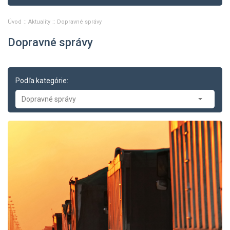
Úvod
Aktuality
Dopravné správy
Dopravné správy
Podľa kategórie:
Dopravné správy
Aktuality
-- Tlačové správy
-- Zasadnutia
-- Oznamy
-- Dopravné správy
-- Príklady z právnej praxe