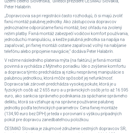
území celého Slovenska,“ uviedol prezident ČESMAD Slovakia,
Peter Halabrín.
„Dopravcovia sa pri registrácii často rozhodujú, či si majú zvoliť
fixnú montáž palubnej jednotky. Ako zástupcovia dopravcov
jednoznačne odporúčame fixnú montáž, bez ohľadu na zvolený
režim platby. Fixná montáž zabezpečí vodičovi komfort používania,
jednoduchú manipuláciu, a keďže palubná jednotka sa napája na
zapaľovač, pri fixnej montáži ostane zapaľovač voľný na nabíjanie
telefónu alebo pripojenie navigácie,“ dodáva Peter Halabrín.
V režime následného platenia mýta (na faktúru) je fixná montáž
povinná a vychádza z Mýtneho poriadku. Ide o zvýšenie komfortu
a dopravca týmto predchádza aj riziku nesprávnej manipulácie s
palubnou jednotkou, ktorá môže spôsobiť jej nefunkčnosť.
Dopravca tak zároveň predchádza vysokej pokute, ktorá je u
fyzických osôb až 2 655 euro a u právnických osôb je to až 16 595
euro, ako sankcia správneho podnikania za spáchanie správneho
deliktu, ktorá sa vzťahuje aj na správne používanie palubnej
jednotky podľa technických parametrov. Cena fixnej montáže
(134,90 euro bez DPH) je teda v porovnaní s výškou prípadných
pokút pre dopravcu zanedbateľnou položkou.
ČESMAD Slovakia je záujmové združenie cestných dopravcov SR,