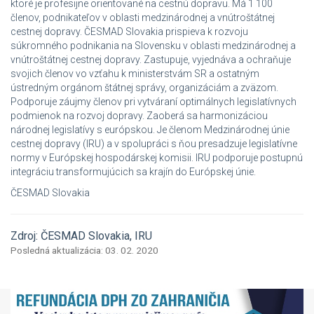
ktoré je profesijne orientované na cestnú dopravu. Má 1 100
členov, podnikateľov v oblasti medzinárodnej a vnútroštátnej
cestnej dopravy. ČESMAD Slovakia prispieva k rozvoju
súkromného podnikania na Slovensku v oblasti medzinárodnej a
vnútroštátnej cestnej dopravy. Zastupuje, vyjednáva a ochraňuje
svojich členov vo vzťahu k ministerstvám SR a ostatným
ústredným orgánom štátnej správy, organizáciám a zväzom.
Podporuje záujmy členov pri vytváraní optimálnych legislatívnych
podmienok na rozvoj dopravy. Zaoberá sa harmonizáciou
národnej legislatívy s európskou. Je členom Medzinárodnej únie
cestnej dopravy (IRU) a v spolupráci s ňou presadzuje legislatívne
normy v Európskej hospodárskej komisii. IRU podporuje postupnú
integráciu transformujúcich sa krajín do Európskej únie.
ČESMAD Slovakia
Zdroj: ČESMAD Slovakia, IRU
Posledná aktualizácia: 03. 02. 2020