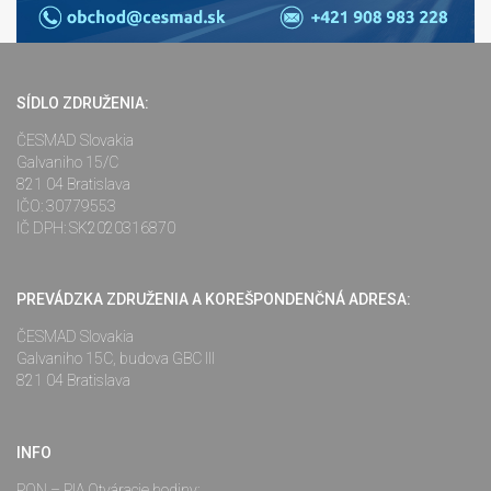
SÍDLO ZDRUŽENIA:
ČESMAD Slovakia
Galvaniho 15/C
821 04 Bratislava
IČO: 30779553
IČ DPH: SK2020316870
PREVÁDZKA ZDRUŽENIA A KOREŠPONDENČNÁ ADRESA:
ČESMAD Slovakia
Galvaniho 15C, budova GBC III
821 04 Bratislava
INFO
PON – PIA Otváracie hodiny: