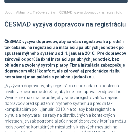
Úvod
Aktuality
Tlačové správy
ČESMAD vyzýva dopravcov na registráciu
ČESMAD vyzýva dopravcov na registráciu
ČESMAD vyzýva dopravcov, aby sa včas registrovali a predišli
tak čakaniu na registráciu a inštaláciu palubných jednotiek po
spustení mýtneho systému od 1. januára 2010. Pre dopravcov
zároveň odporúča fixnú inštaláciu palubných jednotiek, bez
ohľadu na zvolený systém platby. Fixná inštalácia zabezpečuje
dopravcom väčší komfort, ale zároveň aj predchádza riziku
nesprávnej manipulácie s palubnou jednotkou.
„Vyzývam dopravcov, aby registráciu neodkladali na poslednú
chvíľu. Je nesmierne dôležité, aby k nej pristupovali zodpovedne.
Vyvinieme maximálne úsilie, aby sme zaregistrovali čo najviac
dopravcov pred spustením mýtneho systému a predišli tak
komplikáciám po 1. januári 2010. Na to, aby bola registrácia
plynulá a nevytvárali sa rady na distribučných a kontaktných
miestach, je však potrebná aj súčinnosť dopravcov, ktorí sa môžu
registrovať na kontaktných miestach v krajských mestách na