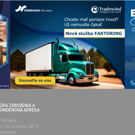
ZKA ZDRUŽENIA A
ONDENČNÁ ADRESA:
Slovakia
o 15C, budova GBC III
ratislava