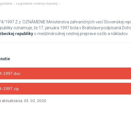
gislatíva
Legislatíva cestnej dopravy
4/1997 Z.z. OZNÁMENIE Ministerstva zahraničných vecí Slovenskej repub
publiky oznamuje, že 17. januára 1997 bola v Bratislave podpísaná Do
zbeckej republiky
o medzinárodnej cestnej preprave osôb a nákladov.
hnutie
4-1997.doc
4-1997.zip
 aktualizácia: 03. 02. 2020