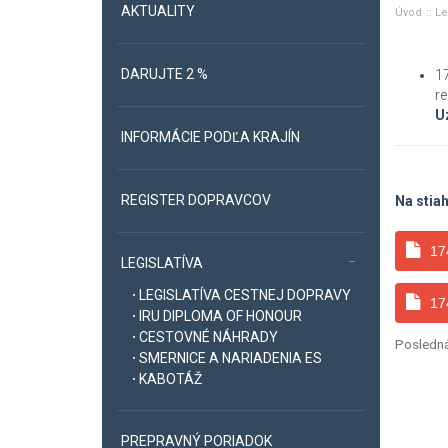
AKTUALITY
Úvod
Le
DARUJTE 2 %
17
re
U
INFORMÁCIE PODĽA KRAJÍN
REGISTER DOPRAVCOV
Na stia
17
LEGISLATÍVA
LEGISLATÍVA CESTNEJ DOPRAVY
17
IRU DIPLOMA OF HONOUR
CESTOVNÉ NÁHRADY
Posledná
SMERNICE A NARIADENIA ES
KABOTÁŽ
PREPRAVNÝ PORIADOK