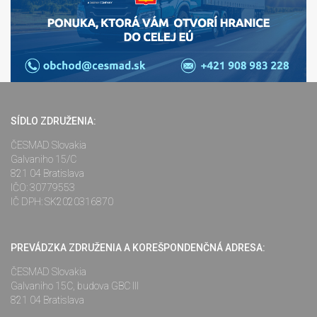
SÍDLO ZDRUŽENIA:
ČESMAD Slovakia
Galvaniho 15/C
821 04 Bratislava
IČO: 30779553
IČ DPH: SK2020316870
PREVÁDZKA ZDRUŽENIA A KOREŠPONDENČNÁ ADRESA:
ČESMAD Slovakia
Galvaniho 15C, budova GBC III
821 04 Bratislava