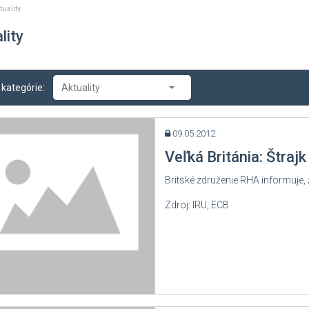
tuality
lity
 kategórie:
Aktuality
Aktuality
09.05.2012
-- Tlačové správy
Veľká Británia: Štrajk
-- Zasadnutia
Britské združenie RHA informuje, 
-- Oznamy
Zdroj: IRU, ECB
-- Dopravné správy
-- Príklady z právnej praxe