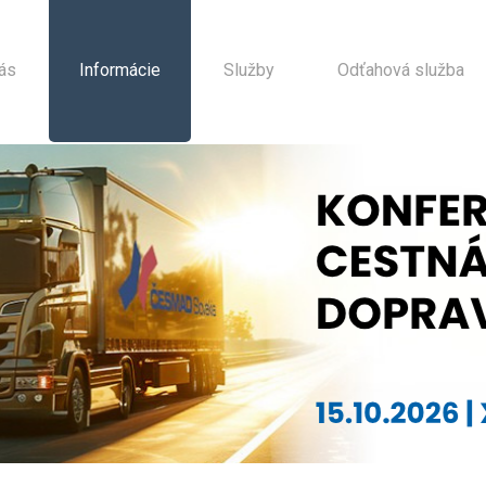
ás
Informácie
Služby
Odťahová služba