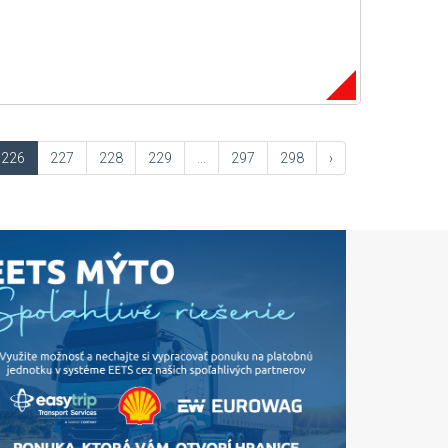
226
227
228
229
...
297
298
›