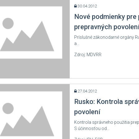
30.04.2012
Nové podmienky pre 
prepravných povolen
Príslušné zákonodarné orgány Rus
a...
Zdroj: MDVRR
27.04.2012
Rusko: Kontrola sprá
povolení
Kontrola správneho použitia pre
S účinnosťou od...