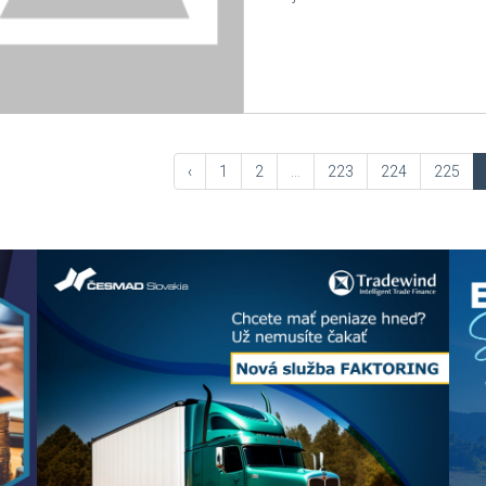
‹
1
2
...
223
224
225