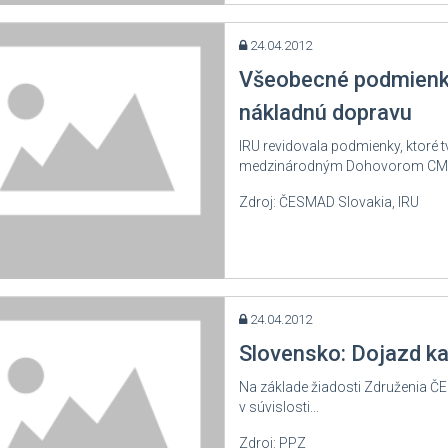
24.04.2012
Všeobecné podmienky
nákladnú dopravu
IRU revidovala podmienky, ktoré
medzinárodným Dohovorom CMR.
Zdroj: ČESMAD Slovakia, IRU
24.04.2012
Slovensko: Dojazd k
Na základe žiadosti Združenia Č
v súvislosti...
Zdroj: PPZ