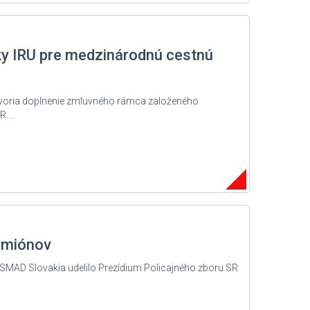
 IRU pre medzinárodnú cestnú
 tvoria doplnenie zmluvného rámca založeného
...
amiónov
ESMAD Slovakia udelilo Prezídium Policajného zboru SR