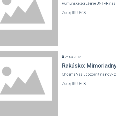
Rumunské združenie UNTRR nás inf
Zdroj: IRU, ECB
25.04.2012
Rakúsko: Mimoriadny
Chceme Vás upozorniť na nový záka
Zdroj: IRU, ECB