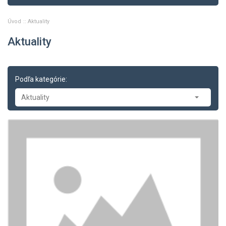
Úvod
Aktuality
Aktuality
Podľa kategórie:
Aktuality
Aktuality
-- Tlačové správy
-- Zasadnutia
-- Oznamy
-- Dopravné správy
-- Príklady z právnej praxe