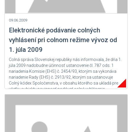
09.06.2009
Elektronické podávanie colných
vyhlásení pri colnom režime vývoz od
1. júla 2009
Colná správa Slovenskej republiky nás informovala, že dňa 1.
júla 2009 nadobudne účinnosť ustanovenie čl. 787 ods. 1
nariadenia Komisie (EHS) č. 2454/93, ktorým sa vykonáva
nariadenie Rady (EHS) č. 2913/92, ktorým sa ustanovuje
Colný kódex Spoločenstva, v obsahu ktorého sa ukladá pre
všetky subjekty povinnosť podávať colné vyhlásenia
navrhujúce prepustenie...
Zdroj: Colná správa SR