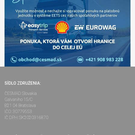
SÍDLO ZDRUŽENIA:
ČESMAD Slovakia
Galvaniho 15/C
821 04 Bratislava
IČO: 30779553
IČ DPH: SK2020316870