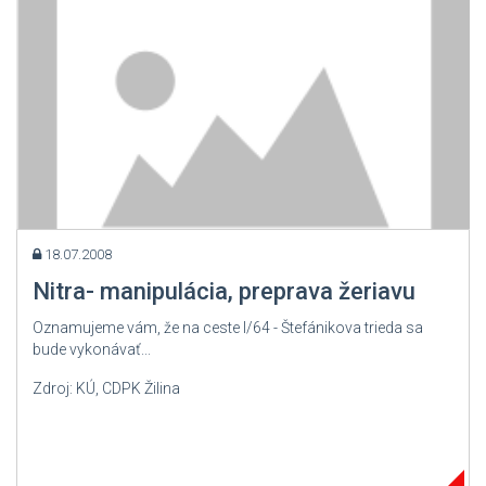
18.07.2008
Nitra- manipulácia, preprava žeriavu
Oznamujeme vám, že na ceste I/64 - Štefánikova trieda sa
bude vykonávať...
Zdroj: KÚ, CDPK Žilina