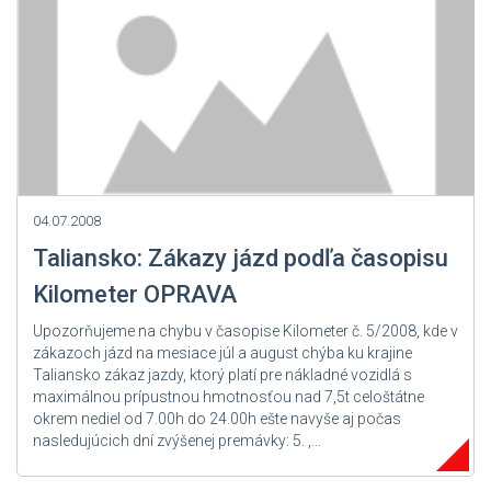
04.07.2008
Taliansko: Zákazy jázd podľa časopisu
Kilometer OPRAVA
Upozorňujeme na chybu v časopise Kilometer č. 5/2008, kde v
zákazoch jázd na mesiace júl a august chýba ku krajine
Taliansko zákaz jazdy, ktorý platí pre nákladné vozidlá s
maximálnou prípustnou hmotnosťou nad 7,5t celoštátne
okrem nediel od 7.00h do 24.00h ešte navyše aj počas
nasledujúcich dní zvýšenej premávky: 5. ,...