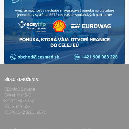
SÍDLO ZDRUŽENIA:
ČESMAD Slovakia
Galvaniho 15/C
821 04 Bratislava
IČO: 30779553
IČ DPH: SK2020316870