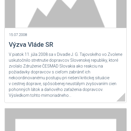
15.07.2008
Výzva Vláde SR
V piatok 11. júla 2008 sa v Divadle J. G. Tajovského vo Zvolene
uskutočnilo stretnutie dopravcov Slovenskej republiky, ktoré
zvolalo Združenie ČESMAD Slovakia ako reakciu na
požiadavky dopravcov s cieľom zabrániť ich
nekoordinovanému postupu pri riešení kritickej situácie
v cestnej doprave, spôsobenej neustálym zvyšovaním cien
pohonných látok a daňového zaťaženia dopravcov.
Výsledkom tohto mimoriadneho...
Zdroj: ČESMAD Slovakia, IRU