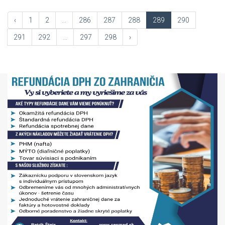
‹
1
2
...
286
287
288
289
290
291
292
...
297
298
›