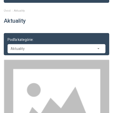
Úvod
Aktuality
Aktuality
Podľa kategórie:
Aktuality
Aktuality
-- Tlačové správy
-- Zasadnutia
-- Oznamy
-- Dopravné správy
-- Príklady z právnej praxe