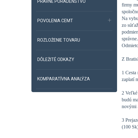
PRÁVNE PORADENSTVO
firmy mu
spoločno
Na vybud
POVOLENIA CEMT
zo súťa
podmienk
správne.
ROZLOŽENIE TOVARU
Odmietol
Z Bratis
DÔLEŽITÉ ODKAZY
1 Cesta
KOMPARATÍVNA ANALÝZA
zaplatí 
2 Veľké 
budú mať
novými a
3 Prejaz
(100 Sk)