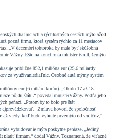
venských diaľniciach a rýchlostných cestách mýto ažod
už pozná firmu, ktorá systém rýchlo za 11 mesiacov
bertax. „V decembri tohtoroka by mala byť skúšobná
mír Vážny. Ešte na konci roka minister tvrdil, žemýto
asuje približne 852,1 milióna eur (25,6 miliardy
akov za využívaniediaľnic. Osobné autá mýtny systém
miliónov eur (6 miliárd korún). „Okolo 17 až 18
niaze pôjdu štátu,“ povedal ministerVážny. Podľa jeho
ých peňazí. „Potom by to bolo pre štát
ho ajprevádzkovať. „Zmluva hovorí, že spoločnosť
ne až vtedy, keď bude vybraté prvémýto od vodičov,“
torána vybudovanie mýta poskytne peniaze. „Jediný
át platiť firmám,“ dodal Vážny. Toznamená, že víťazné