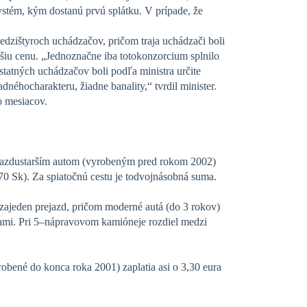
ystém, kým dostanú prvú splátku. V prípade, že
dzištyroch uchádzačov, pričom traja uchádzači boli
iu cenu. „Jednoznačne iba totokonzorcium splnilo
atných uchádzačov boli podľa ministra určite
dnéhocharakteru, žiadne banality,“ tvrdil minister.
o mesiacov.
 jazdustarším autom (vyrobeným pred rokom 2002)
570 Sk). Za spiatočnú cestu je todvojnásobná suma.
 zajeden prejazd, pričom moderné autá (do 3 rokov)
vami. Pri 5–nápravovom kamióneje rozdiel medzi
robené do konca roka 2001) zaplatia asi o 3,30 eura