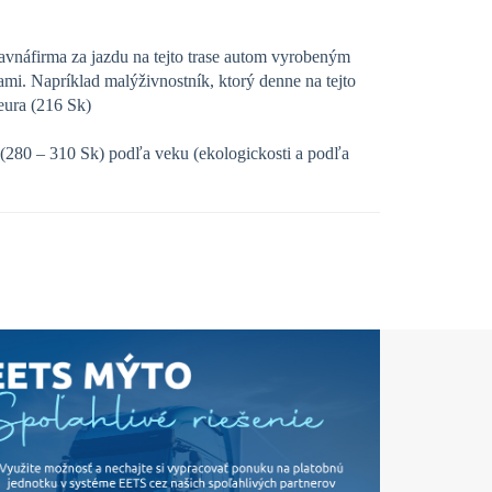
vnáfirma za jazdu na tejto trase autom vyrobeným
ami. Napríklad malýživnostník, ktorý denne na tejto
 eura (216 Sk)
ra(280 – 310 Sk) podľa veku (ekologickosti a podľa