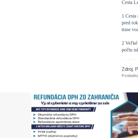
Cesta L
1 Cesta 
pred rok
trase vo
2 Veľké 
počtu ná
Zdroj: 
Posledná