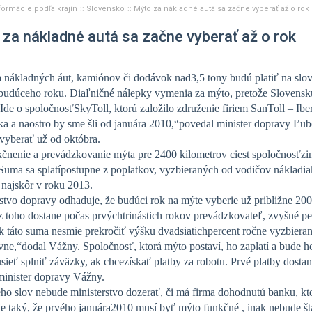
formácie podľa krajín
Slovensko
Mýto za nákladné autá sa začne vyberať až o rok
za nákladné autá sa začne vyberať až o rok
a nákladných áut, kamiónov či dodávok nad3,5 tony budú platiť na slo
budúceho roku. Diaľničné nálepky vymenia za mýto, pretože Slovensku
 Ide o spoločnosťSkyToll, ktorú založilo združenie firiem SanToll – I
a a naostro by sme šli od januára 2010,“povedal minister dopravy Ľubo
vyberať už od októbra.
čnenie a prevádzkovanie mýta pre 2400 kilometrov ciest spoločnosťzink
Suma sa splatípostupne z poplatkov, vyzbieraných od vodičov nákladi
 najskôr v roku 2013.
stvo dopravy odhaduje, že budúci rok na mýte vyberie už približne 200
z toho dostane počas prvýchtrinástich rokov prevádzkovateľ, zvyšné pe
k táto suma nesmie prekročiť výšku dvadsiatichpercent ročne vyzbieran
vne,“dodal Vážny. Spoločnosť, ktorá mýto postaví, ho zaplatí a bude 
ieť splniť záväzky, ak chcezískať platby za robotu. Prvé platby dosta
minister dopravy Vážny.
ho slov nebude ministerstvo dozerať, či má firma dohodnutú banku, k
e taký, že prvého januára2010 musí byť mýto funkčné , inak nebude št