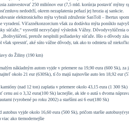
sia zainvestovať 250 miliónov eur (7,5 mld. korún)a postaviť mýtny s
sťzmluvu nedodrží, okrem nezaplatenia peňazí jej hrozia aj sankcie.
ovanie elektronického mýta vybrali združenie SanToll – Ibertax spome
že vyradení. Víťaznékonzorcium však za dodávku mýta ponúklo najvyšš
y súťaže,“ vysvetlil nezvyčajný výsledok Vážny. Dôvodyvylúčenia ost
 „Bolivylúčení, pretože nesplnili požiadavky súťaže. Išlo o dôvody zása
 však spresniť, aké súto vážne dôvody, tak ako to odmieta už niekoľk
lavy do Žiliny (190 km)
 malým nákladným autom vyjde v priemere na 19,90 eura (600 Sk), za
majiteľ okolo 21 eur (630Sk), tí čo majú najnovšie auto len 18,92 eur (
kamióny (nad 12 ton) zaplatia v priemere okolo 43,15 eura (1 300 Sk)
 cenu asi o 3,32 eura(100 Sk) lacnejšie, ak ide o autá s dvoma nápra
utami (vyrobené po roku 2002) a staršími asi 6 eur(180 Sk)
d autobus vyjde okolo 16,60 eura (500 Sk), pričom staršie autobusy(vy
 viac ako tiemodernejšie