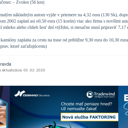
učenec – Zvolen (56 km)
malým nákladným autom vyjde v priemere na 4,32 eura (130 Sk), dopra
om 2002 zaplatí asi o0,50 eura (15 korún) viac ako firma s novšími aut
zí mlieko alebo chlieb šesť dní vtýždni, si mesačne musí pripraviť 7,17
kamióny zaplatia za cestu na trase od približne 9,30 eura do 10,30 eu
prav, ktoré zaťažujúcestu)
Pravda
 aktualizácia: 03. 02. 2020