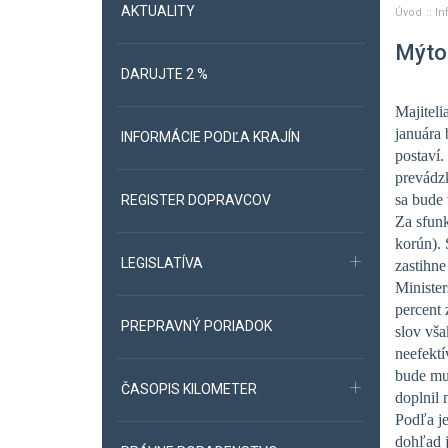
AKTUALITY
Úvod
In
Mýto 
DARUJTE 2 %
Majiteli
januára 
INFORMÁCIE PODĽA KRAJÍN
postaví.
prevádzk
sa bude 
REGISTER DOPRAVCOV
Za sfunk
korún). 
LEGISLATÍVA
zastihne
Minister
percent 
PREPRAVNÝ PORIADOK
slov vša
neefektí
bude mus
ČASOPIS KILOMETER
doplnil 
Podľa je
dohľad j