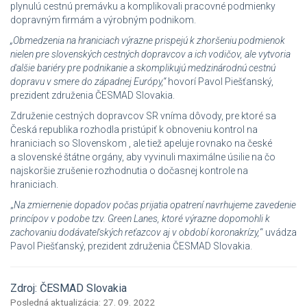
plynulú cestnú premávku a komplikovali pracovné podmienky
dopravným firmám a výrobným podnikom.
„Obmedzenia na hraniciach výrazne prispejú k zhoršeniu podmienok
nielen pre slovenských cestných dopravcov a ich vodičov, ale vytvoria
ďalšie bariéry pre podnikanie a skomplikujú medzinárodnú cestnú
dopravu v smere do západnej Európy,“
hovorí Pavol Piešťanský,
prezident združenia ČESMAD Slovakia.
Združenie cestných dopravcov SR vníma dôvody, pre ktoré sa
Česká republika rozhodla pristúpiť k obnoveniu kontrol na
hraniciach so Slovenskom , ale tiež apeluje rovnako na české
a slovenské štátne orgány, aby vyvinuli maximálne úsilie na čo
najskoršie zrušenie rozhodnutia o dočasnej kontrole na
hraniciach.
„
Na zmiernenie dopadov počas prijatia opatrení navrhujeme zavedenie
princípov v podobe tzv. Green Lanes, ktoré výrazne dopomohli k
zachovaniu dodávateľských reťazcov aj v období koronakrízy,
“ uvádza
Pavol Piešťanský, prezident združenia ČESMAD Slovakia.
Zdroj: ČESMAD Slovakia
Posledná aktualizácia: 27. 09. 2022