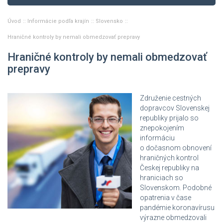
Úvod
Informácie podľa krajín
Slovensko
Hraničné kontroly by nemali obmedzovať prepravy
Hraničné kontroly by nemali obmedzovať
prepravy
Združenie cestných
dopravcov Slovenskej
republiky prijalo so
znepokojením
informáciu
o dočasnom obnovení
hraničných kontrol
Českej republiky na
hraniciach so
Slovenskom. Podobné
opatrenia v čase
pandémie koronavírusu
výrazne obmedzovali