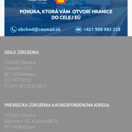
SÍDLO ZDRUŽENIA:
ČESMAD Slovakia
Galvaniho 15/C
821 04 Bratislava
IČO: 30779553
IČ DPH: SK2020316870
PREVÁDZKA ZDRUŽENIA A KOREŠPONDENČNÁ ADRESA:
ČESMAD Slovakia
Galvaniho 15C, budova GBC III
821 04 Bratislava