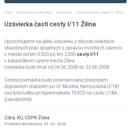
Úvod
Informácie podľa krajín
Slovensko
Uzávierka časti cesty I/11 Žilina
Uzávierka časti cesty I/11 Žilina
Upozorňujeme na úplnú uzávierku z dôvodu realizácie
stavebných prác spojených s opravou mostných záverov
v mieste od km 0,920 po km 2,000
cesty I/11
v katastrálnom území mesta Žilina.
Uzávierka bude trvať od 04.06.2008 do 22.06.2008.
Cestná premávka bude presmerovaná prenosným
dopravným značením po Ul. Mostná, Nemocničná (I/18)
cez križovatku pri hypermarkete TESCO na cestu I/18A
(Ľavobrežná).
Zdroj: KÚ, CDPK Žilina
Posledná aktualizácia: 03. 02. 2020