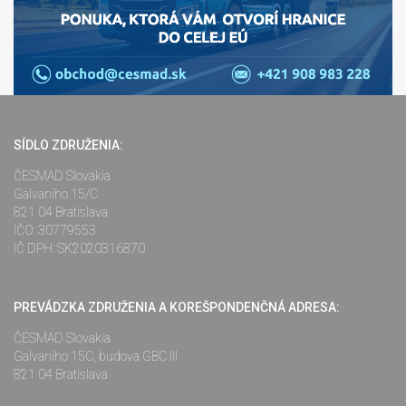
SÍDLO ZDRUŽENIA:
ČESMAD Slovakia
Galvaniho 15/C
821 04 Bratislava
IČO: 30779553
IČ DPH: SK2020316870
PREVÁDZKA ZDRUŽENIA A KOREŠPONDENČNÁ ADRESA:
ČESMAD Slovakia
Galvaniho 15C, budova GBC III
821 04 Bratislava