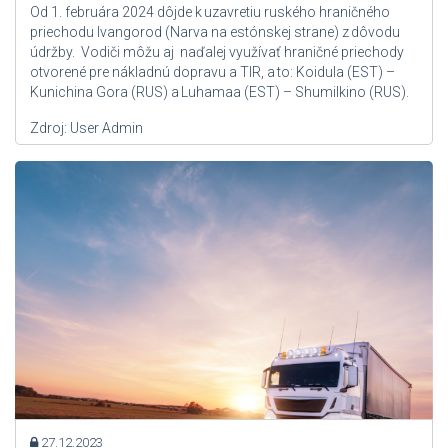
Od 1. februára 2024 dôjde k uzavretiu ruského hraničného
priechodu Ivangorod (Narva na estónskej strane) z dôvodu
údržby. Vodiči môžu aj naďalej využívať hraničné priechody
otvorené pre nákladnú dopravu a TIR, a to: Koidula (EST) –
Kunichina Gora (RUS) a Luhamaa (EST) – Shumilkino (RUS).
Zdroj: User Admin
27.12.2023