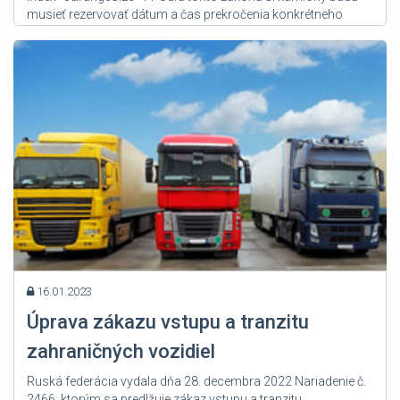
musieť rezervovať dátum a čas prekročenia konkrétneho
hraničného priechodu. Rezervácia bude bezplatná. Rezerváciu
bude možné odmietnuť iba v prípade, ak nebude poskytnutý
úplný balík požadovanej...
Zdroj: User Admin
16.01.2023
Úprava zákazu vstupu a tranzitu
zahraničných vozidiel
Ruská federácia vydala dňa 28. decembra 2022 Nariadenie č.
2466, ktorým sa predlžuje zákaz vstupu a tranzitu