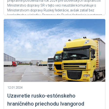
prepravné povolenia na rok 2024 pre slovenských dopravcov.
Ministerstvo dopravy SR v tejto veci neustále komunikuje s
Ministerstvom dopravy Ruskej federácie, avšak zatiaľ bez
konkrétneho výsledku. Prepravy do Ruskej federácie je nateraz
možné vykonávať iba na...
Zdroj: User Admin
12.01.2024
Uzavretie rusko-estónskeho
hraničného priechodu Ivangorod