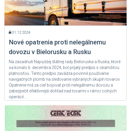
31.12.2024
Nové opatrenia proti nelegálnemu
dovozu v Bielorusku a Rusku
Na zasadnutí Najvyššej štátnej rady Bieloruska a Ruska, ktoré
sa konalo 6. decembra 2024, bol prijatý predpis s okamžitou
platnosťou. Tento predpis zavádza povinné používanie
navigačných plomb na sledovanie vybraných skupín tovarov.
Opatrenie má za cieľ bojovať proti nelegálnemu dovozu a
zabezpečiť efektívnejší dohľad nad tovarmi v rámci colných
operácií....
Zdroj: User Admin