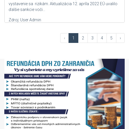
vystavenie sa rizikám. Aktualizácia 12. apríla 2022 EÚ uvalilo
ďalšie sankcie voči...
Zdroj: User Admin
‹
1
2
3
4
5
›