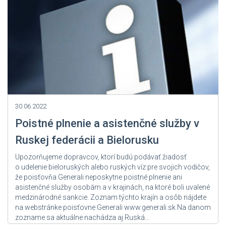
30.06.2022
Poistné plnenie a asistenčné služby v
Ruskej federácii a Bielorusku
Upozorňujeme dopravcov, ktorí budú podávať žiadosť
o udelenie bieloruských alebo ruských víz pre svojich vodičov,
že poisťovňa Generali neposkytne poistné plnenie ani
asistenčné služby osobám a v krajinách, na ktoré boli uvalené
medzinárodné sankcie. Zoznam týchto krajín a osôb nájdete
na webstránke poisťovne Generali www.generali.sk Na danom
zozname sa aktuálne nachádza aj Ruská...