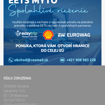
SÍDLO ZDRUŽENIA:
ČESMAD Slovakia
Galvaniho 15/C
821 04 Bratislava
IČO: 30779553
IČ DPH: SK2020316870