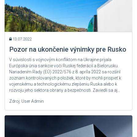
13.07.2022
Pozor na ukončenie výnimky pre Rusko
V súvislosti s vojnovým konfliktom na Ukrajine prijala
Európska únia sankcie voči Ruskej federácií a Bielorusku.
Nariadením Rady (EÚ) 2022/576 z 8. apríla 2022 sa rozšíril
zoznam kontrolovaných položiek, ktoré by mohli prispieť k
vojenskému a technologickému zlepšeniu Ruska alebo k
rozvoju jeho sektora obrany a bezpečnosti. Zaviedli sa aj...
Zdroj: User Admin