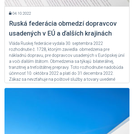
04.10.2022
Ruská federácia obmedzí dopravcov
usadených v EÚ a ďalších krajinách
Vláda Ruskej federácie vydala 30. septembra 2022
rozhodnutie č. 1728, ktorým zaviedla obmedzenia pre
nákladnú dopravu, pre dopravcov usadených v Európskej únií
a voči ďalším štátom. Obmedzenia sa týkajú bilaterálnej,
tranzitnej a treťoštátnej prepravy. Toto rozhodnutie nadobúda
účinnosť 10. októbra 2022 a platí do 31.decembra 2022.
Zákaz sa nevzťahuje na poštové služby a tovary uvedené
v rozhodnutí....
Zdroj: User Admin