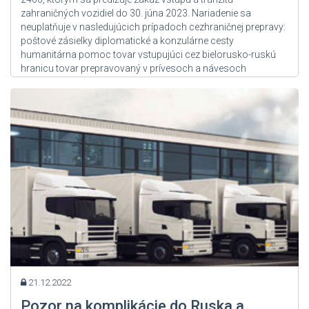
zahraničných vozidiel do 30. júna 2023. Nariadenie sa
neuplatňuje v nasledujúcich prípadoch cezhraničnej prepravy:
poštové zásielky diplomatické a konzulárne cesty
humanitárna pomoc tovar vstupujúci cez bielorusko-ruskú
hranicu tovar prepravovaný v prívesoch a návesoch
registrovaných v cudzích štátoch, ťahaných...
Zdroj: User Admin
21.12.2022
Pozor na komplikácie do Ruska a