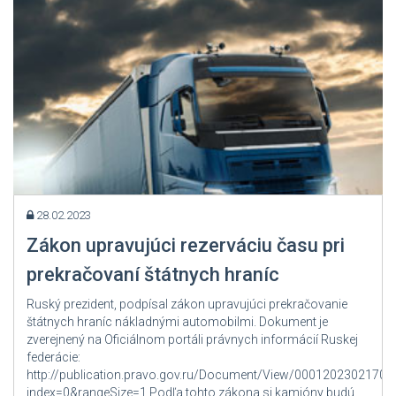
28.02.2023
Zákon upravujúci rezerváciu času pri
prekračovaní štátnych hraníc
Ruský prezident, podpísal zákon upravujúci prekračovanie
štátnych hraníc nákladnými automobilmi. Dokument je
zverejnený na Oficiálnom portáli právnych informácií Ruskej
federácie:
http://publication.pravo.gov.ru/Document/View/00012023021700
index=0&rangeSize=1 Podľa tohto zákona si kamióny budú