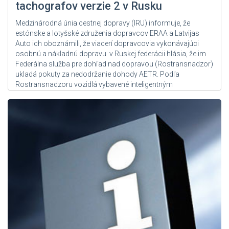
tachografov verzie 2 v Rusku
Medzinárodná únia cestnej dopravy (IRU) informuje, že
estónske a lotyšské združenia dopravcov ERAA a Latvijas
Auto ich oboznámili, že viacerí dopravcovia vykonávajúci
osobnú a nákladnú dopravu v Ruskej federácii hlásia, že im
Federálna služba pre dohľad nad dopravou (Rostransnadzor)
ukladá pokuty za nedodržanie dohody AETR. Podľa
Rostransnadzoru vozidlá vybavené inteligentným
tachografom verzie 2 (a pravdepodobne...
Zdroj: User Admin