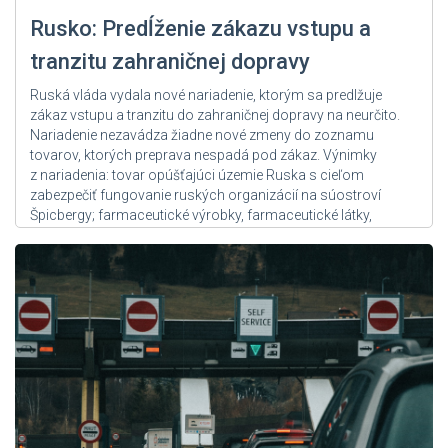
Rusko: Predĺženie zákazu vstupu a
tranzitu zahraničnej dopravy
Ruská vláda vydala nové nariadenie, ktorým sa predlžuje
zákaz vstupu a tranzitu do zahraničnej dopravy na neurčito.
Nariadenie nezavádza žiadne nové zmeny do zoznamu
tovarov, ktorých preprava nespadá pod zákaz. Výnimky
z nariadenia: tovar opúšťajúci územie Ruska s cieľom
zabezpečiť fungovanie ruských organizácií na súostroví
Špicbergy; farmaceutické výrobky, farmaceutické látky,
referenčné materiály a činidlá...
Zdroj: User Admin