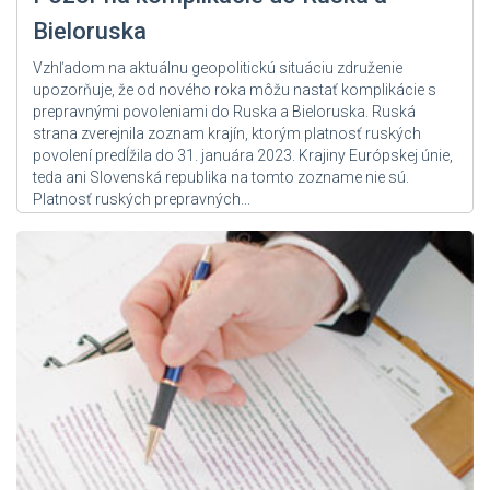
Bieloruska
Vzhľadom na aktuálnu geopolitickú situáciu združenie
upozorňuje, že od nového roka môžu nastať komplikácie s
prepravnými povoleniami do Ruska a Bieloruska. Ruská
strana zverejnila zoznam krajín, ktorým platnosť ruských
povolení predĺžila do 31. januára 2023. Krajiny Európskej únie,
teda ani Slovenská republika na tomto zozname nie sú.
Platnosť ruských prepravných...
Zdroj: User Admin