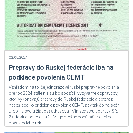
02.05.2024
Prepravy do Ruskej federácie iba na
podklade povolenia CEMT
Vzhľadom na to, že jednorázové ruské prepravné povolenia
pre rok 2024 stále nie sú k dispozícii, vyzývame dopravcov,
ktorí vykonávajú prepravy do Ruskej federácie a doteraz
nepožiadali o pridelenie povolenie CEMT, aby tak čo najskôr
urobili a svoju žiadosť adresovali Ministerstvu dopravy SR.
Žiadosti o povolenia CEMT je možné podávať priebežne,
počas celého roka....