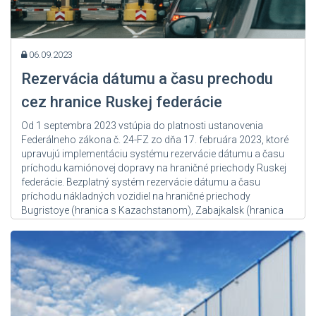
06.09.2023
Rezervácia dátumu a času prechodu
cez hranice Ruskej federácie
Od 1 septembra 2023 vstúpia do platnosti ustanovenia
Federálneho zákona č. 24-FZ zo dňa 17. februára 2023, ktoré
upravujú implementáciu systému rezervácie dátumu a času
príchodu kamiónovej dopravy na hraničné priechody Ruskej
federácie. Bezplatný systém rezervácie dátumu a času
príchodu nákladných vozidiel na hraničné priechody
Bugristoye (hranica s Kazachstanom), Zabajkalsk (hranica
s Čínou) a Chernyshevskoye...
Zdroj: User Admin