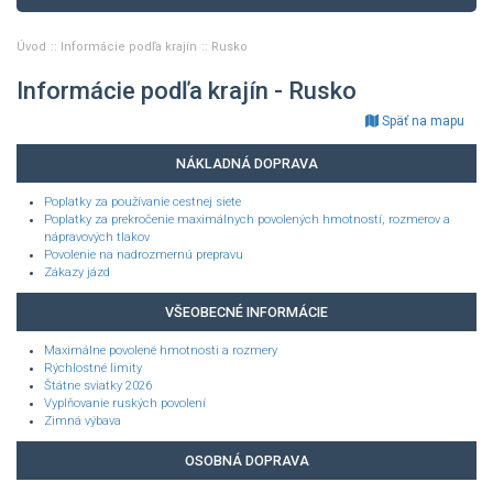
Úvod
Informácie podľa krajín
Rusko
Informácie podľa krajín - Rusko
Späť na mapu
NÁKLADNÁ DOPRAVA
Poplatky za používanie cestnej siete
Poplatky za prekročenie maximálnych povolených hmotností, rozmerov a
nápravových tlakov
Povolenie na nadrozmernú prepravu
Zákazy jázd
VŠEOBECNÉ INFORMÁCIE
Maximálne povolené hmotnosti a rozmery
Rýchlostné limity
Štátne sviatky 2026
Vyplňovanie ruských povolení
Zimná výbava
OSOBNÁ DOPRAVA