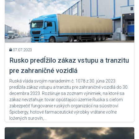
07.07.2023
Rusko predĺžilo zákaz vstupu a tranzitu
pre zahraničné vozidlá
Ruská vláda svojím nariadením č. 1078 z 30. júna 2023
predĺžila zákaz vstupu a tranzitu pre zahraničné vozidlá do 30.
decembra 2023. Rozširuje sa zoznam výnimiek, na ktoré sa
zákaz nevzťahuje: tovar opúšťajúci územie Ruska s cieľom
zabezpečiť fungovanie ruských organizácií na súostroví
Špicbergy, hotové farmaceutické výrobky vrátane voľne
ložených surovín,...
Zdroj: User Admin