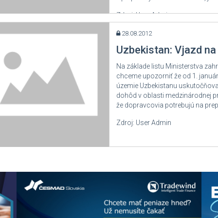
Zdroj: User Admin
28.08.2012
Uzbekistan: Vjazd na
Na základe listu Ministerstva za
chceme upozorniť že od 1. januá
územie Uzbekistanu uskutočňova
dohôd v oblasti medzinárodnej 
že dopravcovia potrebujú na prepr
Zdroj: User Admin