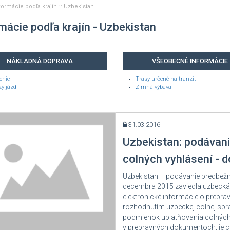
formácie podľa krajín
Uzbekistan
mácie podľa krajín - Uzbekistan
NÁKLADNÁ DOPRAVA
VŠEOBECNÉ INFORMÁCIE
enie
Trasy určené na tranzit
y jázd
Zimná výbava
31.03.2016
Uzbekistan: podávani
colných vyhlásení - d
Uzbekistan – podávanie predbežn
decembra 2015 zaviedla uzbecká
elektronické informácie o prepr
rozhodnutím uzbeckej colnej sprá
podmienok uplatňovania colných k
v prepravných dokumentoch, je co