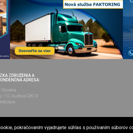
ZKA ZDRUŽENIA A
ONDENČNÁ ADRESA:
Slovakia
o 15C, budova GBC III
ratislava
ookie, pokračovaním vyjadrujete súhlas s používaním súborov c
nené na internetovej stránke www.cesmad.sk a prostredníctvom elektronickej kon