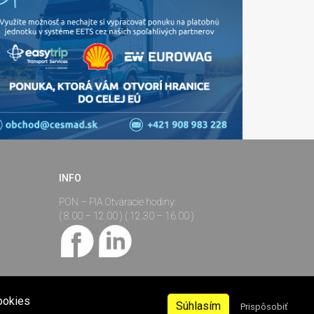
INFO
PON – PIA Otváracie hodiny:
( 8.00 – 12.00 ) ( 12.30 – 16.00 )
ookies
Súhlasím
Prispôsobiť
ferencie Infomail sa môžu
Created by:
CREBISO