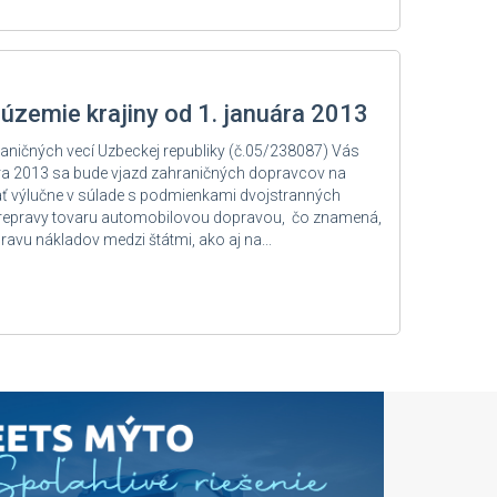
 územie krajiny od 1. januára 2013
hraničných vecí Uzbeckej republiky (č.05/238087) Vás
ra 2013 sa bude vjazd zahraničných dopravcov na
ť výlučne v súlade s podmienkami dvojstranných
prepravy tovaru automobilovou dopravou, čo znamená,
avu nákladov medzi štátmi, ako aj na...