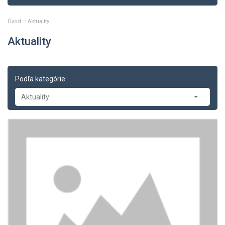
Úvod
Aktuality
Aktuality
Podľa kategórie:
Aktuality
Aktuality
-- Tlačové správy
-- Zasadnutia
-- Oznamy
-- Dopravné správy
-- Príklady z právnej praxe