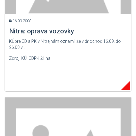
16.09.2008
Nitra: oprava vozovky
KÚpre CD a PK v Nitre,nám oznámil že v dňochod 16.09. do
26.09 v...
Zdroj: KÚ, CDPK Žilina