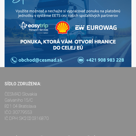
SÍDLO ZDRUŽENIA:
ČESMAD Slovakia
Galvaniho 15/C
821 04 Bratislava
IČO: 30779553
IČ DPH: SK2020316870