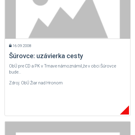
16.09.2008
Šúrovce: uzávierka cesty
ObÚ pre CD a PK v Trnave námoznámil,že v obci Šúrovce
bude...
Zdroj: ObÚ Žiar nad Hronom