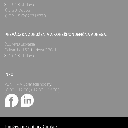
821 04 Bratislava
IČO: 30779553
IČ DPH: SK2020316870
PREVÁDZKA ZDRUŽENIA A KOREŠPONDENČNÁ ADRESA:
ČESMAD Slovakia
Galvaniho 15C, budova GBC III
821 04 Bratislava
INFO
PON – PIA Otváracie hodiny:
( 8.00 – 12.00 ) ( 12.30 – 16.00 )
Používame súbory Cookie
©