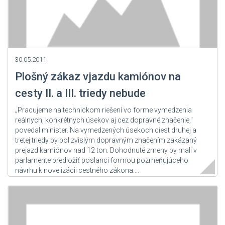
30.05.2011
Plošný zákaz vjazdu kamiónov na
cesty II. a III. triedy nebude
„Pracujeme na technickom riešení vo forme vymedzenia
reálnych, konkrétnych úsekov aj cez dopravné značenie,"
povedal minister. Na vymedzených úsekoch ciest druhej a
tretej triedy by bol zvislým dopravným značením zakázaný
prejazd kamiónov nad 12 ton. Dohodnuté zmeny by mali v
parlamente predložiť poslanci formou pozmeňujúceho
návrhu k novelizácii cestného zákona....
Zdroj: SITA