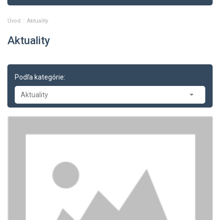
Úvod
Aktuality
Aktuality
Podľa kategórie:
Aktuality
Aktuality
-- Tlačové správy
-- Zasadnutia
-- Oznamy
-- Dopravné správy
-- Príklady z právnej praxe