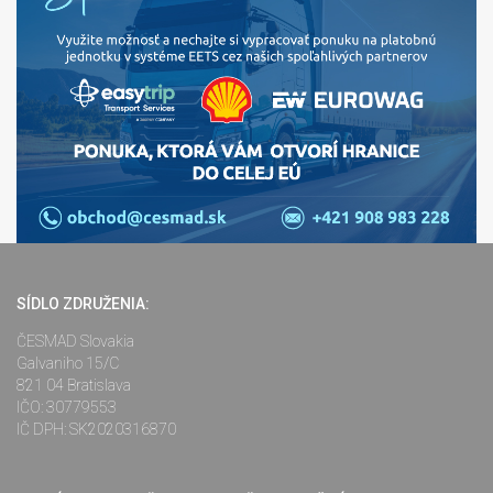
SÍDLO ZDRUŽENIA:
ČESMAD Slovakia
Galvaniho 15/C
821 04 Bratislava
IČO: 30779553
IČ DPH: SK2020316870