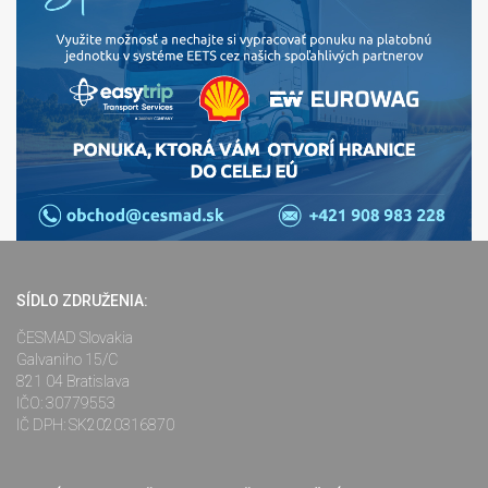
SÍDLO ZDRUŽENIA:
ČESMAD Slovakia
Galvaniho 15/C
821 04 Bratislava
IČO: 30779553
IČ DPH: SK2020316870