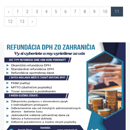
‹
1
2
3
4
5
6
7
8
9
10
11
12
13
›