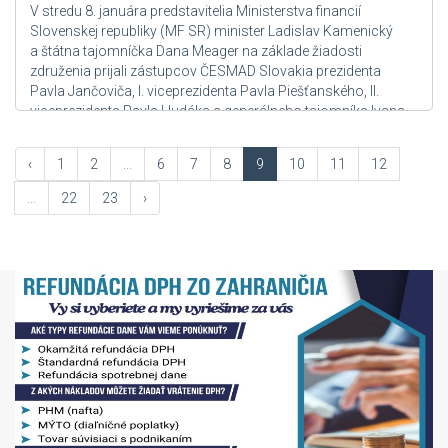
V stredu 8. januára predstavitelia Ministerstva financií
Slovenskej republiky (MF SR) minister Ladislav Kamenický
a štátna tajomníčka Dana Meager na základe žiadosti
združenia prijali zástupcov ČESMAD Slovakia prezidenta
Pavla Jančoviča, I. viceprezidenta Pavla Piešťanského, II.
viceprezidenta Pavla Hudáka a generálneho tajomníka Ivana
Ruska. Náročné a takmer trojhodinové vyjednávanie prinieslo
konštruktívny posun v pozícií rokujúcich strán....
‹
1
2
...
6
7
8
9
10
11
12
Zdroj: User Admin
...
22
23
›