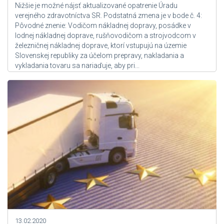
Nižšie je možné nájsť aktualizované opatrenie Úradu
verejného zdravotníctva SR. Podstatná zmena je v bode č. 4:
Pôvodné znenie: Vodičom nákladnej dopravy, posádke v
lodnej nákladnej doprave, rušňovodičom a strojvodcom v
železničnej nákladnej doprave, ktorí vstupujú na územie
Slovenskej republiky za účelom prepravy, nakladania a
vykladania tovaru sa nariaďuje, aby pri...
Zdroj: User Admin
13.02.2020