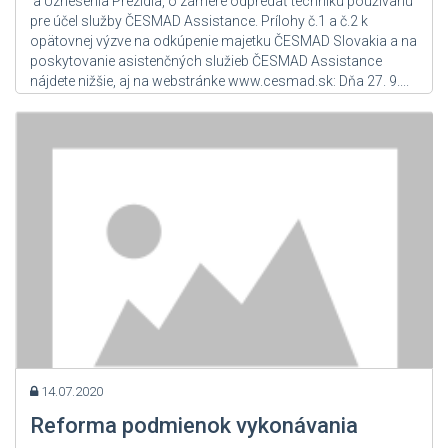
a Uznesenia Prezídia, o zámere odpredať techniku používanú
pre účel služby ČESMAD Assistance. Prílohy č.1 a č.2 k
opätovnej výzve na odkúpenie majetku ČESMAD Slovakia a na
poskytovanie asistenčných služieb ČESMAD Assistance
nájdete nižšie, aj na webstránke www.cesmad.sk: Dňa 27. 9....
Zdroj: User Admin
14.07.2020
Reforma podmienok vykonávania