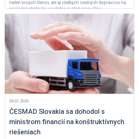
nielen svojich členov, ale aj všetkých cestných dopravcov na
spoločné stretnutie, osobitne aj zástupcov Únie
autodopravcov Slovenska s cieľom zjednotenia pozície pri
legislatívnych návrhoch, ktoré...
Zdroj: User Admin
09.01.2020
ČESMAD Slovakia sa dohodol s
ministrom financií na konštruktívnych
riešeniach