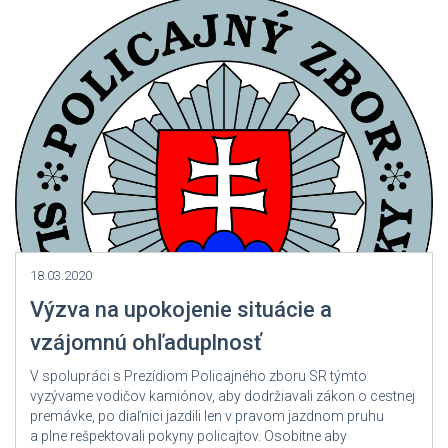
Zdroj: User Admin
18.03.2020
Výzva na upokojenie situácie a
vzájomnú ohľaduplnosť
V spolupráci s Prezídiom Policajného zboru SR týmto
vyzývame vodičov kamiónov, aby dodržiavali zákon o cestnej
premávke, po diaľnici jazdili len v pravom jazdnom pruhu
a plne rešpektovali pokyny policajtov. Osobitne aby