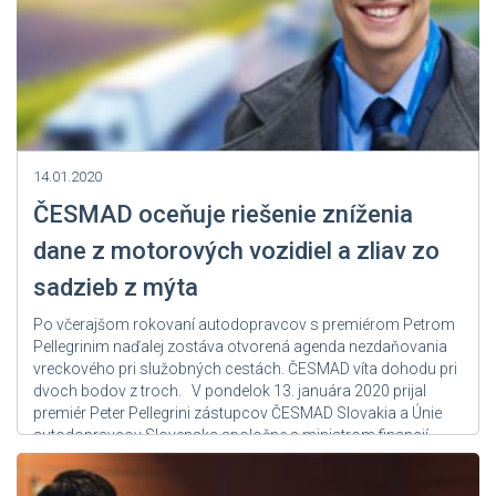
14.01.2020
ČESMAD oceňuje riešenie zníženia
dane z motorových vozidiel a zliav zo
sadzieb z mýta
Po včerajšom rokovaní autodopravcov s premiérom Petrom
Pellegrinim naďalej zostáva otvorená agenda nezdaňovania
vreckového pri služobných cestách. ČESMAD víta dohodu pri
dvoch bodov z troch. V pondelok 13. januára 2020 prijal
premiér Peter Pellegrini zástupcov ČESMAD Slovakia a Únie
autodopravcov Slovenska spoločne s ministrom financií
Ladislavom Kamenickým, ministrom dopravy Árpádom
Érsekom, ministerkou vnútra Denisou...