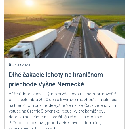
07.09.2020
Dlhé čakacie lehoty na hraničnom
priechode Vyšné Nemecké
Vážení dopravcovia, týmto si vás dovoľujeme informovať, že
od 1. septembra 2020 došlo k výraznému zhoršeniu situácie
na hraničnom priechode Vyšné Nemecké. Čakacie lehoty pri
vstupe na územie Slovenskej republiky pre kamiónovú
dopravu sa neúmerne predĺžili, čaká sa aj niekoľko dní.
Príčinou tohto stavu, je podľa získaných informácií,
vyčerpanie limitu poľských...