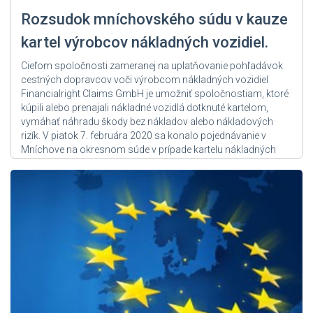
Rozsudok mníchovského súdu v kauze
kartel výrobcov nákladných vozidiel.
Cieľom spoločnosti zameranej na uplatňovanie pohľadávok
cestných dopravcov voči výrobcom nákladných vozidiel
Financialright Claims GmbH je umožniť spoločnostiam, ktoré
kúpili alebo prenajali nákladné vozidlá dotknuté kartelom,
vymáhať náhradu škody bez nákladov alebo nákladových
rizík. V piatok 7. februára 2020 sa konalo pojednávanie v
Mníchove na okresnom súde v prípade kartelu nákladných
vozidiel....
Zdroj: User Admin