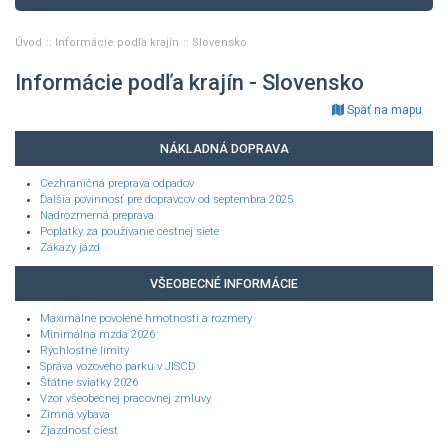
Úvod
Informácie podľa krajín
Slovensko
Informácie podľa krajín - Slovensko
Späť na mapu
NÁKLADNÁ DOPRAVA
Cezhraničná preprava odpadov
Ďalšia povinnosť pre dopravcov od septembra 2025
Nadrozmerná preprava
Poplatky za používanie cestnej siete
Zákazy jázd
VŠEOBECNÉ INFORMÁCIE
Maximálne povolené hmotnosti a rozmery
Minimálna mzda 2026
Rýchlostné limity
Správa vozového parku v JISCD
Štátne sviatky 2026
Vzor všeobecnej pracovnej zmluvy
Zimná výbava
Zjazdnosť ciest