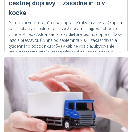
cestnej dopravy – zásadné info v
kocke
Na úrovni Európskej únie sa prijala definitívna zmena týkajúca
sa legislatívy v cestnej doprave.Vyberáme najpodstatnejšie
zmeny. Video - Aktualizácia pravidiel pre cestnú dopravu Časy
jázd a prestávok Účinné od septembra 2020 zákaz trávenia
týždenného odpočinku (45+) v kabíne vozidla, ubytovanie
hradí zamestnávateľ, v medzinárodnej nákladnej doprave
budú môcť vodiči vykonať dve skrátené týždenné...
Zdroj: User Admin