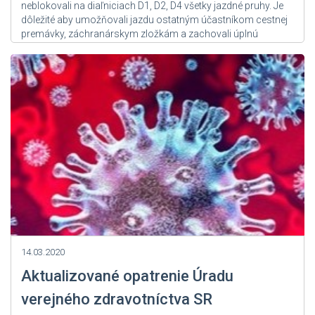
neblokovali na diaľniciach D1, D2, D4 všetky jazdné pruhy. Je
dôležité aby umožňovali jazdu ostatným účastníkom cestnej
premávky, záchranárskym zložkám a zachovali úplnú
prejazdnosť...
Zdroj: User Admin
14.03.2020
Aktualizované opatrenie Úradu
verejného zdravotníctva SR