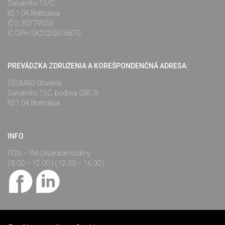
Galvaniho 15/C
821 04 Bratislava
IČO: 30779553
IČ DPH: SK2020316870
PREVÁDZKA ZDRUŽENIA A KOREŠPONDENČNÁ ADRESA:
ČESMAD Slovakia
Galvaniho 15C, budova GBC III
821 04 Bratislava
INFO
PON – PIA Otváracie hodiny:
( 8.00 – 12.00 ) ( 12.30 – 16.00 )