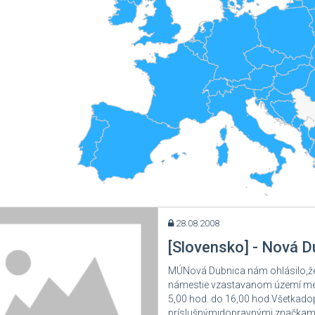
rvátsko
rna Hora
nsko
ónsko
sko
ncúzsko
cko
zínsko
andsko
ko
28.08.2008
achstan
[Slovensko] - Nová D
gizsko
MÚNová Dubnica nám ohlásilo,že
námestie vzastavanom území mes
va
5,00 hod. do 16,00 hod.Všetkad
yšsko
príslušnýmidopravnými značkami c