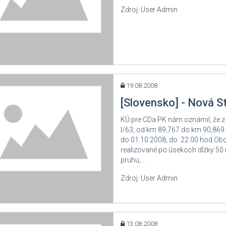
Zdroj: User Admin
19.08.2008
[Slovensko] - Nová S
KÚ pre CDa PK nám oznámil, že z
I/63, od km 89,767 do km 90,869 
do 01.10.2008, do 22 00 hod.Obc
realizované po úsekoch dĺžky 
pruhu,...
Zdroj: User Admin
13.08.2008