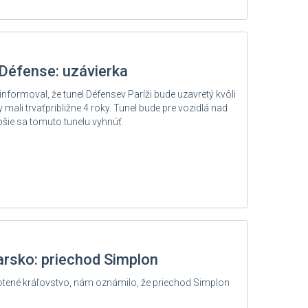
 Défense: uzávierka
nformoval, že tunel Défensev Paríži bude uzavretý kvôli
mali trvaťpribližne 4 roky. Tunel bude pre vozidlá nad
lepšie sa tomuto tunelu vyhnúť.
iarsko: priechod Simplon
tené kráľovstvo, nám oznámilo, že priechod Simplon