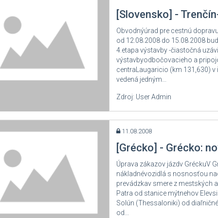
[Slovensko] - Trenčín
Obvodnýúrad pre cestnú dopravu
od 12.08.2008 do 15.08.2008 bude
4.etapa výstavby -čiastočná uzáv
výstavbyodbočovacieho a pripoj
centraLaugaricio (km 131,630) v 
vedená jedným...
Zdroj: User Admin
11.08.2008
[Grécko] - Grécko: n
Úprava zákazov jázdv GréckuV Gré
nákladnévozidlá s nosnosťou nad
prevádzkav smere z mestských aglo
Patra od stanice mýtnehov Elevsin
Solún (Thessaloniki) od diaľničné
od...