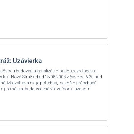
tráž: Uzávierka
 dôvodu budovania kanalizácie, bude uzavretácesta
v k. ú. Nová Stráž od od 18.08.2008 v čase od 6 30 hod
hádzkovátrasa nie je potrebná, nakoľko prácebudú
50 m premávka bude vedená vo voľnom jazdnom