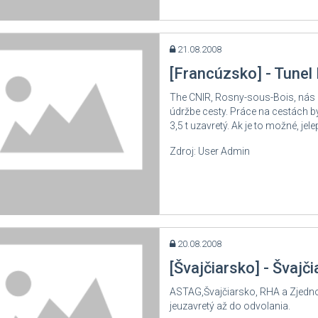
21.08.2008
[Francúzsko] - Tunel
The CNIR, Rosny-sous-Bois, nás i
údržbe cesty. Práce na cestách by 
3,5 t uzavretý. Ak je to možné, je
Zdroj: User Admin
20.08.2008
[Švajčiarsko] - Švajč
ASTAG,Švajčiarsko, RHA a Zjedno
jeuzavretý až do odvolania.