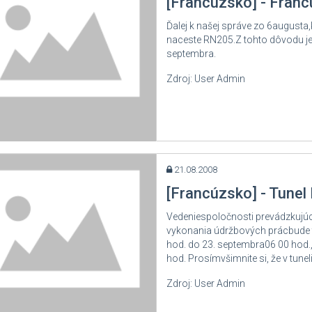
[Francúzsko] - Franc
nielsko
Ďalej k našej správe zo 6augusta,
sko
naceste RN205.Z tohto dôvodu je
jčiarsko
septembra.
édsko
Zdroj: User Admin
žikistan
iansko
ecko
kmenistan
21.08.2008
aina
[Francúzsko] - Tunel
ekistan
Vedeniespoločnosti prevádzkujúc
vykonania údržbových prácbude t
ká Británia
hod. do 23. septembra06 00 hod.
hod. Prosímvšimnite si, že v tune
Zdroj: User Admin