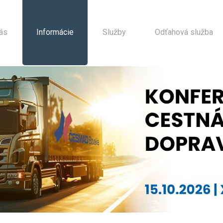
ás
Informácie
Služby
Odťahová služba