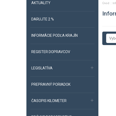
AKTUALITY
Úvod
In
Infor
DARUJTE 2 %
INFORMÁCIE PODĽA KRAJÍN
Vybe
Alb
REGISTER DOPRAVCOV
Ar
Aze
LEGISLATÍVA
Bel
PREPRAVNÝ PORIADOK
Bie
Bos
ČASOPIS KILOMETER
Bul
Čes