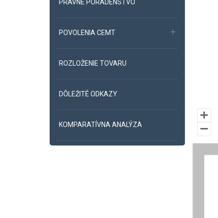
PRÁVNE PORADENSTVO
Cho
Čie
POVOLENIA CEMT
Dá
Est
ROZLOŽENIE TOVARU
Fín
Fra
DÔLEŽITÉ ODKAZY
Gré
Gru
KOMPARATÍVNA ANALÝZA
Hol
Írs
Kaz
Kir
Lit
Lot