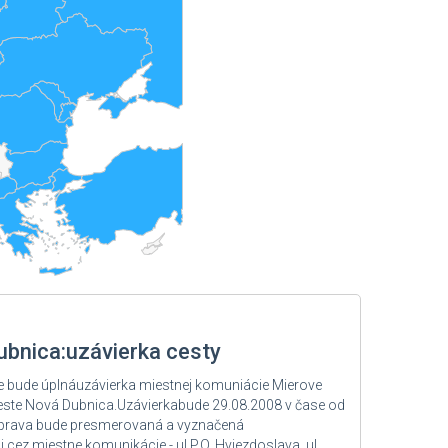
ubnica:uzávierka cesty
 bude úplnáuzávierka miestnej komuniácie Mierove
te Nová Dubnica.Uzávierkabude 29.08.2008 v čase od
oprava bude presmerovaná a vyznačená
ez miestne komunikácie - ul.P.O. Hviezdoslava, ul.