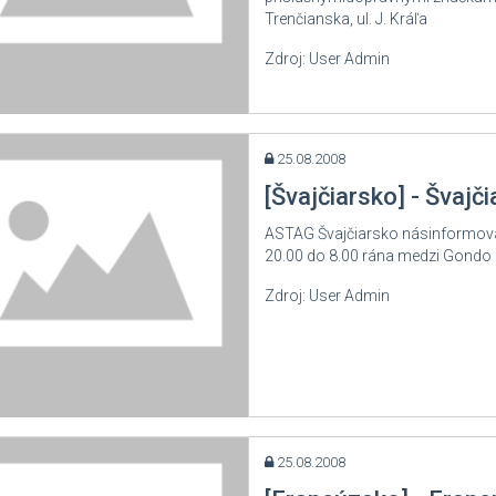
Trenčianska, ul. J. Kráľa
xembursko
Zdroj: User Admin
cedónsko
ďarsko
ldavsko
25.08.2008
mecko
[Švajčiarsko] - Švajč
sko
ASTAG Švajčiarsko násinformova
sko
20.00 do 8.00 rána medzi Gondo a 
tugalsko
Zdroj: User Admin
kúsko
munsko
sko
vensko
25.08.2008
vinsko