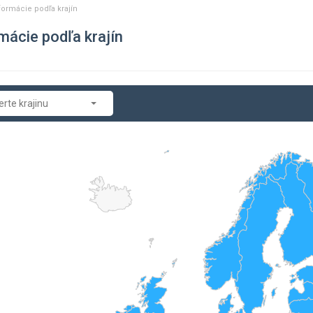
formácie podľa krajín
mácie podľa krajín
rte krajinu
ánsko
ménsko
rbajdžan
gicko
lorusko
na a Hercegovina
harsko
ká republika