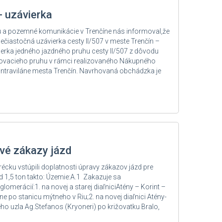
- uzávierka
 a pozemné komunikácie v Trenčíne nás informoval,že
čiastočná uzávierka cesty II/507 v meste Trenčín –
ierka jedného jazdného pruhu cesty II/507 z dôvodu
ovacieho pruhu v rámci realizovaného Nákupného
intraviláne mesta Trenčín. Navrhovaná obchádzka je
ové zákazy jázd
cku vstúpili doplatnosti úpravy zákazov jázd pre
 1,5 ton takto: Územie:A.1 Zakazuje sa
merácií:1. na novej a starej diaľniciAtény – Korint –
e po stanicu mýtneho v Riu;2. na novej diaľnici Atény-
ho uzla Ag.Stefanos (Kryoneri) po križovatku Bralo,