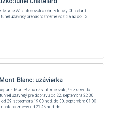
úzko:tunel Chatelard
kde sme Vás inforovali o ohni v tunely Chatelard
 tunel uzavretý prenadrozmerné vozidlá až do 12
 Mont-Blanc: uzávierka
ej tunel Mont-Blanc nás informovalo,že z dôvodu
unnel uzavretý pre dopravu od 22. septembra 22 30
, od 29. septembra 19 00 hod. do 30. septembra 01 00
li nastanú zmeny od 21 45 hod. do...