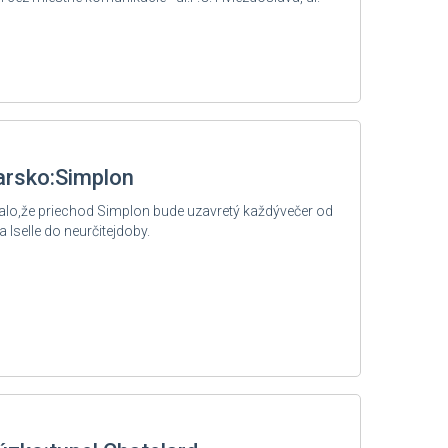
iarsko:Simplon
lo,že priechod Simplon bude uzavretý každývečer od
Iselle do neurčitejdoby.