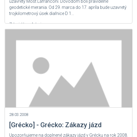
uzavretý Most Lafranconi. Dôvodom boli pravidelné
geodetické merania. Od 29. marca do 17. apríla bude uzavretý
trojkilometrový úsek diaľnice D 1...
Zdroj: User Admin
28.03.2008
[Grécko] - Grécko: Zákazy jázd
Upozorňujeme na doplnené zákazy jázd v Grécku na rok 2008.