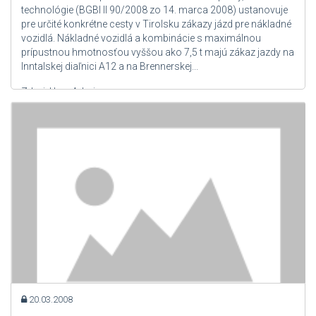
technológie (BGBl II 90/2008 zo 14. marca 2008) ustanovuje
pre určité konkrétne cesty v Tirolsku zákazy jázd pre nákladné
vozidlá. Nákladné vozidlá a kombinácie s maximálnou
prípustnou hmotnosťou vyššou ako 7,5 t majú zákaz jazdy na
Inntalskej diaľnici A12 a na Brennerskej...
Zdroj: User Admin
20.03.2008