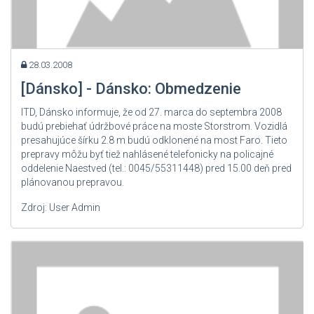
28.03.2008
[Dánsko] - Dánsko: Obmedzenie
ITD, Dánsko informuje, že od 27. marca do septembra 2008
budú prebiehať údržbové práce na moste Storstrom. Vozidlá
presahujúce šírku 2.8 m budú odklonené na most Faro. Tieto
prepravy môžu byť tiež nahlásené telefonicky na policajné
oddelenie Naestved (tel.: 0045/55311448) pred 15.00 deň pred
plánovanou prepravou.
Zdroj: User Admin