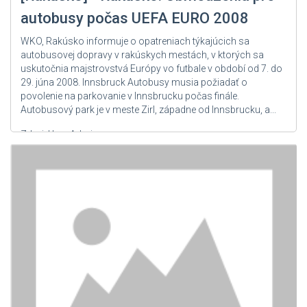
Slovinsko
autobusy počas UEFA EURO 2008
Španielsko
WKO, Rakúsko informuje o opatreniach týkajúcich sa
Srbsko
autobusovej dopravy v rakúskych mestách, v ktorých sa
uskutočnia majstrovstvá Európy vo futbale v období od 7. do
Švajčiarsko
29. júna 2008. Innsbruck Autobusy musia požiadať o
Švédsko
povolenie na parkovanie v Innsbrucku počas finále.
Autobusový park je v meste Zirl, západne od Innsbrucku, a...
Tadžikistan
Zdroj: User Admin
Taliansko
Turecko
Turkmenistan
Ukraina
Uzbekistan
Veľká Británia