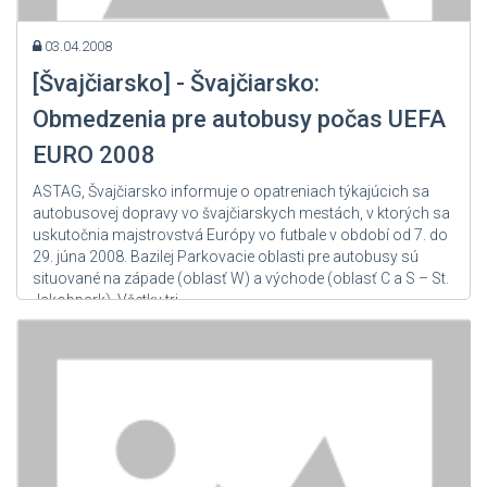
03.04.2008
[Švajčiarsko] - Švajčiarsko:
Obmedzenia pre autobusy počas UEFA
EURO 2008
ASTAG, Švajčiarsko informuje o opatreniach týkajúcich sa
autobusovej dopravy vo švajčiarskych mestách, v ktorých sa
uskutočnia majstrovstvá Európy vo futbale v období od 7. do
29. júna 2008. Bazilej Parkovacie oblasti pre autobusy sú
situované na západe (oblasť W) a východe (oblasť C a S – St.
Jakobpark). Všetky tri...
Zdroj: User Admin