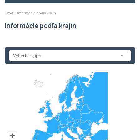
Úvod
Informácie podľa krajín
Informácie podľa krajín
Vyberte krajinu
Albánsko
Arménsko
Azerbajdžan
Belgicko
Bielorusko
Bosna a Hercegovina
Bulharsko