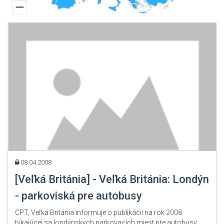
Česká republika
Chorvátsko
Čierna Hora
Dánsko
Estónsko
Fínsko
Francúzsko
Grécko
Gruzínsko
Holandsko
08.04.2008
Írsko
[Veľká Británia] - Veľká Británia: Londýn
Kazachstan
- parkoviská pre autobusy
Kirgizsko
CPT, Veľká Británia informuje o publikácii na rok 2008
Litva
týkajúcej sa londýnskych parkovacích miest pre autobusy.