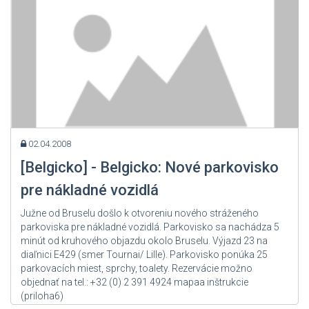
02.04.2008
[Belgicko] - Belgicko: Nové parkovisko
pre nákladné vozidlá
Južne od Bruselu došlo k otvoreniu nového stráženého
parkoviska pre nákladné vozidlá. Parkovisko sa nachádza 5
minút od kruhového objazdu okolo Bruselu. Výjazd 23 na
diaľnici E429 (smer Tournai/ Lille). Parkovisko ponúka 25
parkovacích miest, sprchy, toalety. Rezervácie možno
objednať na tel.: +32 (0) 2 391 4924 mapaa inštrukcie
(priloha6)