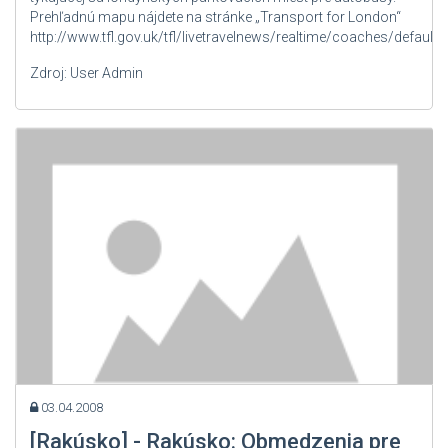
Prehľadnú mapu nájdete na stránke „Transport for London“
Lotyšsko
http://www.tfl.gov.uk/tfl/livetravelnews/realtime/coaches/default.
Luxembursko
Zdroj: User Admin
Macedónsko
Maďarsko
Moldavsko
Nemecko
Nórsko
Poľsko
Portugalsko
Rakúsko
Rumunsko
Rusko
03.04.2008
Slovensko
[Rakúsko] - Rakúsko: Obmedzenia pre