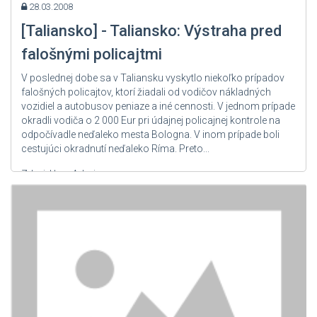
28.03.2008
[Taliansko] - Taliansko: Výstraha pred
falošnými policajtmi
V poslednej dobe sa v Taliansku vyskytlo niekoľko prípadov
falošných policajtov, ktorí žiadali od vodičov nákladných
vozidiel a autobusov peniaze a iné cennosti. V jednom prípade
okradli vodiča o 2 000 Eur pri údajnej policajnej kontrole na
odpočívadle neďaleko mesta Bologna. V inom prípade boli
cestujúci okradnutí neďaleko Ríma. Preto...
Zdroj: User Admin