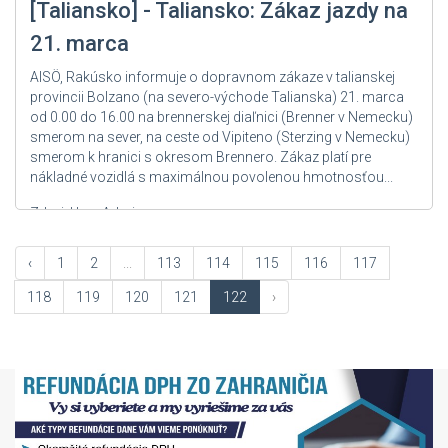
[Taliansko] - Taliansko: Zákaz jazdy na
21. marca
AISÖ, Rakúsko informuje o dopravnom zákaze v talianskej
provincii Bolzano (na severo-východe Talianska) 21. marca
od 0.00 do 16.00 na brennerskej diaľnici (Brenner v Nemecku)
smerom na sever, na ceste od Vipiteno (Sterzing v Nemecku)
smerom k hranici s okresom Brennero. Zákaz platí pre
nákladné vozidlá s maximálnou povolenou hmotnosťou...
Zdroj: User Admin
‹
1
2
...
113
114
115
116
117
118
119
120
121
122
›