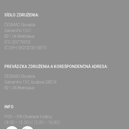
SÍDLO ZDRUŽENIA:
ČESMAD Slovakia
Galvaniho 15/C
821 04 Bratislava
IČO: 30779553
IČ DPH: SK2020316870
PREVÁDZKA ZDRUŽENIA A KOREŠPONDENČNÁ ADRESA:
ČESMAD Slovakia
Galvaniho 15C, budova GBC III
821 04 Bratislava
INFO
PON – PIA Otváracie hodiny:
( 8.00 – 12.00 ) ( 12.30 – 16.00 )