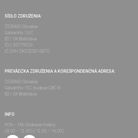
SÍDLO ZDRUŽENIA:
ČESMAD Slovakia
Galvaniho 15/C
821 04 Bratislava
IČO: 30779553
IČ DPH: SK2020316870
PREVÁDZKA ZDRUŽENIA A KOREŠPONDENČNÁ ADRESA:
ČESMAD Slovakia
Galvaniho 15C, budova GBC III
821 04 Bratislava
INFO
PON – PIA Otváracie hodiny:
( 8.00 – 12.00 ) ( 12.30 – 16.00 )