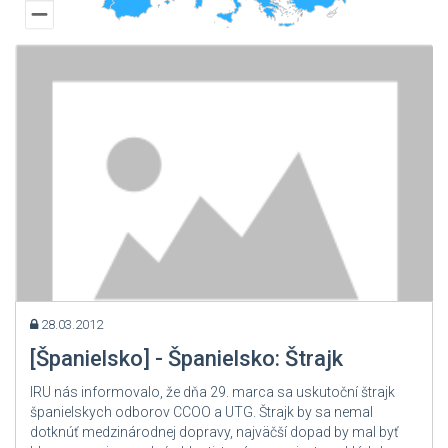
Česká republika
Chorvátsko
Čierna Hora
Dánsko
Estónsko
Fínsko
Francúzsko
Grécko
Gruzínsko
Holandsko
28.03.2012
Írsko
[Španielsko] - Španielsko: Štrajk
Kazachstan
IRU nás informovalo, že dňa 29. marca sa uskutoční štrajk
Kirgizsko
španielskych odborov CCOO a UTG. Štrajk by sa nemal
dotknúť medzinárodnej dopravy, najväčší dopad by mal byť
Litva