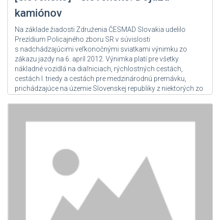
Slovinsko
kamiónov
Španielsko
Na základe žiadosti Združenia ČESMAD Slovakia udelilo
Srbsko
Prezídium Policajného zboru SR v súvislosti
s nadchádzajúcimi veľkonočnými sviatkami výnimku zo
Švajčiarsko
zákazu jazdy na 6. apríl 2012. Výnimka platí pre všetky
Švédsko
nákladné vozidlá na diaľniciach, rýchlostných cestách,
cestách I. triedy a cestách pre medzinárodnú premávku,
Tadžikistan
prichádzajúce na územie Slovenskej republiky z niektorých zo
susedných...
Taliansko
Turecko
Zdroj: User Admin
Turkmenistan
Ukraina
Uzbekistan
Veľká Británia