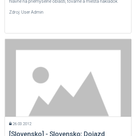
hlavne na priemyselné oblasti, továrne a miesta nakládok.
Lotyšsko
Zdroj: User Admin
Luxembursko
Macedónsko
Maďarsko
Moldavsko
Nemecko
Nórsko
Poľsko
Portugalsko
Rakúsko
Rumunsko
Rusko
26.03.2012
Slovensko
[Slovensko] - Slovensko: Dojazd