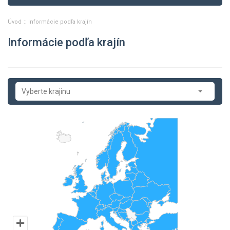
Úvod
Informácie podľa krajín
Informácie podľa krajín
Vyberte krajinu
Albánsko
Arménsko
Azerbajdžan
Belgicko
Bielorusko
Bosna a Hercegovina
Bulharsko