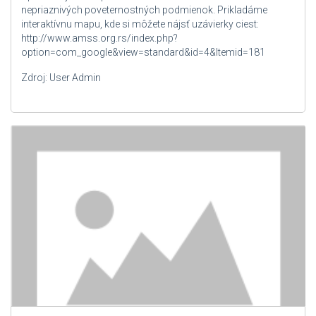
nepriaznivých poveternostných podmienok. Prikladáme
interaktívnu mapu, kde si môžete nájsť uzávierky ciest:
http://www.amss.org.rs/index.php?
option=com_google&view=standard&id=4&Itemid=181
Zdroj: User Admin