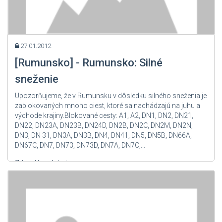
27.01.2012
[Rumunsko] - Rumunsko: Silné
sneženie
Upozorňujeme, že v Rumunsku v dôsledku silného sneženia je
zablokovaných mnoho ciest, ktoré sa nachádzajú na juhu a
východe krajiny.Blokované cesty: A1, A2, DN1, DN2, DN21,
DN22, DN23A, DN23B, DN24D, DN2B, DN2C, DN2M, DN2N,
DN3, DN 31, DN3A, DN3B, DN4, DN41, DN5, DN5B, DN66A,
DN67C, DN7, DN73, DN73D, DN7A, DN7C,...
Zdroj: User Admin