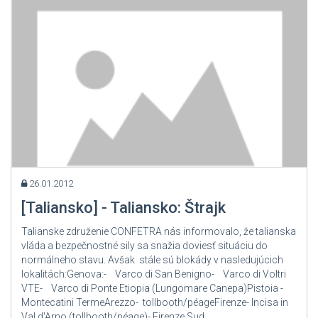
26.01.2012
[Taliansko] - Taliansko: Štrajk
Talianske združenie CONFETRA nás informovalo, že talianska
vláda a bezpečnostné sily sa snažia doviesť situáciu do
normálneho stavu. Avšak stále sú blokády v nasledujúcich
lokalitách:Genova:- Varco di San Benigno- Varco di Voltri
VTE- Varco di Ponte Etiopia (Lungomare Canepa)Pistoia -
Montecatini TermeArezzo- tollbooth/péageFirenze- Incisa in
Val d'Arno (tollbooth/péage)- Firenze Sud...