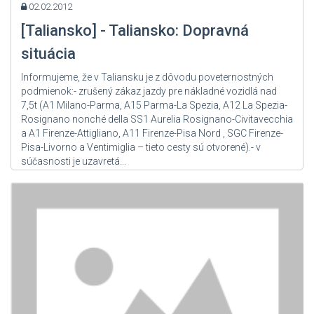
02.02.2012
[Taliansko] - Taliansko: Dopravná
situácia
Informujeme, že v Taliansku je z dôvodu poveternostných
podmienok:- zrušený zákaz jazdy pre nákladné vozidlá nad
7,5t (A1 Milano-Parma, A15 Parma-La Spezia, A12 La Spezia-
Rosignano nonché della SS1 Aurelia Rosignano-Civitavecchia
a A1 Firenze-Attigliano, A11 Firenze-Pisa Nord , SGC Firenze-
Pisa-Livorno a Ventimiglia – tieto cesty sú otvorené).- v
súčasnosti je uzavretá...
Zdroj: User Admin