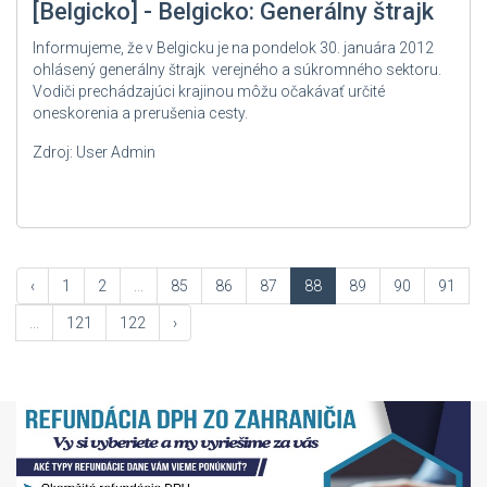
[Belgicko] - Belgicko: Generálny štrajk
Informujeme, že v Belgicku je na pondelok 30. januára 2012
ohlásený generálny štrajk verejného a súkromného sektoru.
Vodiči prechádzajúci krajinou môžu očakávať určité
oneskorenia a prerušenia cesty.
Zdroj: User Admin
‹
1
2
...
85
86
87
88
89
90
91
...
121
122
›